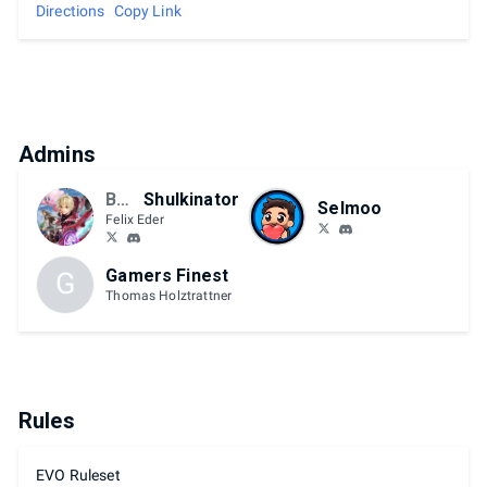
Directions
Copy Link
Admins
BCM
Shulkinator
Selmoo
Felix Eder
Gamers Finest
G
Thomas Holztrattner
Rules
EVO Ruleset