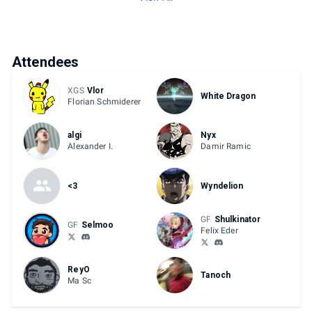
Attendees
XGS
Vlor
White Dragon
Florian Schmiderer
algi
Nyx
Alexander I.
Damir Ramic
<3
Wyndelion
GF
Shulkinator
GF
Selmoo
Felix Eder
ReyO
Tanoch
Ma Sc