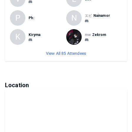
P
N
エビ
Nainamor
Ph:
K
Kiryma
mw
Zekrom
View All 85 Attendees
Location