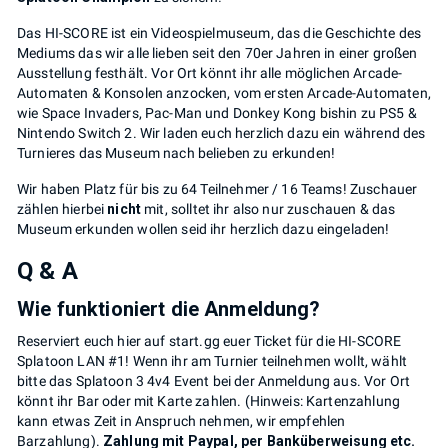
Das HI-SCORE ist ein Videospielmuseum, das die Geschichte des
Mediums das wir alle lieben seit den 70er Jahren in einer großen
Ausstellung festhält. Vor Ort könnt ihr alle möglichen Arcade-
Automaten & Konsolen anzocken, vom ersten Arcade-Automaten,
wie Space Invaders, Pac-Man und Donkey Kong bishin zu PS5 &
Nintendo Switch 2. Wir laden euch herzlich dazu ein während des
Turnieres das Museum nach belieben zu erkunden!
Wir haben Platz für bis zu 64 Teilnehmer / 16 Teams! Zuschauer
zählen hierbei
nicht
mit, solltet ihr also nur zuschauen & das
Museum erkunden wollen seid ihr herzlich dazu eingeladen!
Q & A
Wie funktioniert die Anmeldung?
Reserviert euch hier auf start.gg euer Ticket für die HI-SCORE
Splatoon LAN #1! Wenn ihr am Turnier teilnehmen wollt, wählt
bitte das Splatoon 3 4v4 Event bei der Anmeldung aus. Vor Ort
könnt ihr Bar oder mit Karte zahlen. (Hinweis: Kartenzahlung
kann etwas Zeit in Anspruch nehmen, wir empfehlen
Barzahlung).
Zahlung mit Paypal, per Banküberweisung etc.