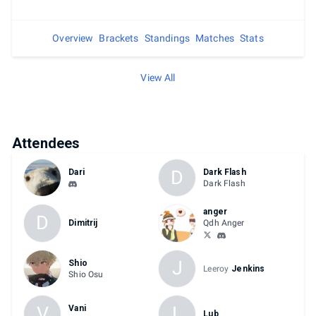
Overview
Brackets
Standings
Matches
Stats
View All
Attendees
D
Dari
Dark Flash
Dark Flash
anger
D
Dimitrij
Qdh Anger
J
Shio
Leeroy
Jenkins
Shio Osu
V
L
Vani
Lub