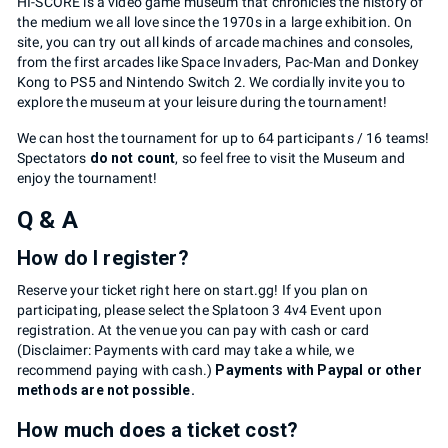
HI-SCORE is a video game museum that chronicles the history of
the medium we all love since the 1970s in a large exhibition. On
site, you can try out all kinds of arcade machines and consoles,
from the first arcades like Space Invaders, Pac-Man and Donkey
Kong to PS5 and Nintendo Switch 2. We cordially invite you to
explore the museum at your leisure during the tournament!
We can host the tournament for up to 64 participants / 16 teams!
Spectators
do not count
, so feel free to visit the Museum and
enjoy the tournament!
Q & A
How do I register?
Reserve your ticket right here on start.gg! If you plan on
participating, please select the Splatoon 3 4v4 Event upon
registration. At the venue you can pay with cash or card
(Disclaimer: Payments with card may take a while, we
recommend paying with cash.)
Payments with Paypal or other
methods are not possible.
How much does a ticket cost?