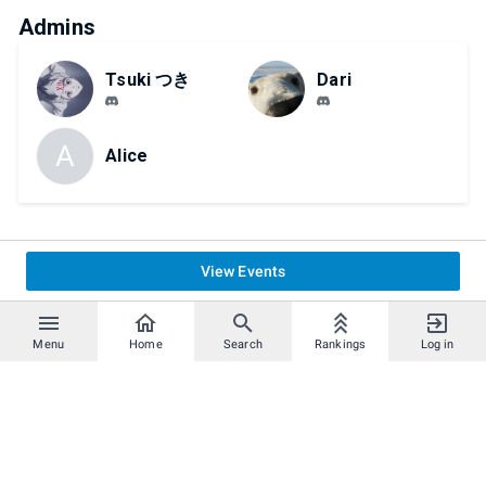
Admins
Tsuki つき
Dari
A
Alice
View Events
Menu
Home
Search
Rankings
Log in