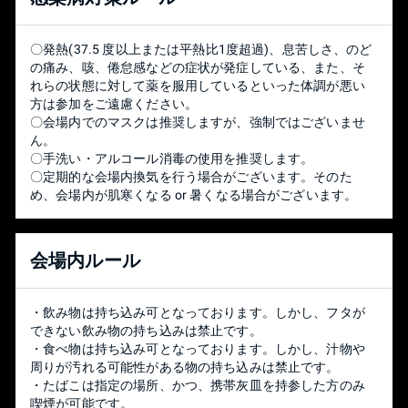
【Stage】
[スターター] 終点・小戦場・ポケモンスタジアム2・ホロ
〇発熱(37.5 度以上または平熱比1度超過)、息苦しさ、のど
ウバスティオン・戦場
の痛み、咳、倦怠感などの症状が発症している、また、そ
[カウンター] 村と街・すま村
れらの状態に対して薬を服用しているといった体調が悪い
※「終点」は"戦場終点化"と"始まりの塔終点化"で代用可と
方は参加をご遠慮ください。
する
〇会場内でのマスクは推奨しますが、強制ではございませ
ん。
〇手洗い・アルコール消毒の使用を推奨します。
【 Character 】
〇定期的な会場内換気を行う場合がございます。そのた
全キャラクターが使用可能（1試合毎にキャラクター変更可
め、会場内が肌寒くなる or 暑くなる場合がございます。
能）
[ Miiファイター使用時の注意点 ]
会場内ルール
・ Miiファイターの顔はゲストMiiから選択してください。
・ コスチューム,色,声の選択は自由です。
・ Miiファイターの名前は技番号にしてください。
・飲み物は持ち込み可となっております。しかし、フタが
できない飲み物の持ち込みは禁止です。
・食べ物は持ち込み可となっております。しかし、汁物や
【 Version 】
周りが汚れる可能性がある物の持ち込みは禁止です。
大会当日に開放されている最新Versionでの試合となりま
・たばこは指定の場所、かつ、携帯灰皿を持参した方のみ
す。
喫煙が可能です。