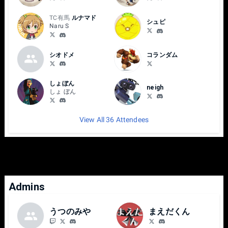
・ポート（ファイター選択画面の枠の位置）や座席に希望
がある場合、選手同士で決定方法を協議してください。
TC有馬
ルナマド
シュピ
Naru S
・配信台で試合をする場合、ポートや座席を指示されるこ
とがあります。
シオドメ
コランダム
【ヘッドホンなどのオーディオ機器取り付けについて 】
・各対戦台にヘッドホン等が接続できるスピーカーを設置
しょぼん
neigh
しております。形状はステレオミニプラグ（3.5mm）で
しょ ぼん
す。様々な音が流れるため気になる方はお持ち込みくださ
い。ただし、機材相性等により不具合が起こる可能性がご
View All 36 Attendees
ざいます。ご了承ください。
Admins
うつのみや
まえだくん