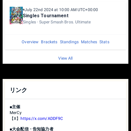
「ハンデを 100%、1ストック1分」ルールで再試合としま
す。
July 22nd 2024 at 10:00 AM UTC+00:00
Singles Tournament
※ サドンデスの結果が適用されるのは以下の場合になりま
Singles
Super Smash Bros. Ultimate
す。
・ 蓄積ダメージ%が同じ状態でサドンデスを迎えた。
・ 互いに同時に撃墜されてサドンデスに突入した。
Overview
Brackets
Standings
Matches
Stats
・ 互いに同時に落下してサドンデスに突入した。
View All
【 Controller 】
『大乱闘スマッシュブラザーズ SPECIAL』で使用可能な全
てのコントローラーが使用可能です。
ただし、下記の内容に該当するコントローラーや部分的機
能の使用を禁止します。
リンク
・ 連射機能のあるコントローラーは連射機能の使用は禁止
です。
・ マクロ機能がある、既にマクロが組まれているコントロ
■主催
ーラーの使用は禁止です。
MerCy
【X】
https://x.com/ADDF9C
〇 PROコントローラーなど無線コントローラーを使用され
る方は「大会注意事項【PROコントローラーなど、無線コ
■大会配信・告知協力者