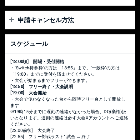
申請キャンセル方法
※必ず「
マエスマ'HIT X
」へ下記の内容を
スケジュール
添えて連絡をお願いします
●申請名
[18:00頃] 開場・受付開始
●トーナメント参加の種類
・"Switch持参枠"の方は「18:55」まで、"一般枠"の方は
●start.gg登録時に使用したE-mail
「19:00」までに受付を済ませてください。
●アカウントと連携したTwitterなどのSNSアカウント
・大会が始まるまでフリーができます。
※start.ggから参加キャンセルをご自身で行うことはできま
[18:50] フリー終了・大会説明
せん。
[19:00] 大会開始
・大会で使わなくなった台から随時フリー台として開放し
ます
※19時15分までに遅刻の連絡がなかった場合、DQ(棄権)扱
いとなります。遅刻の連絡は必ず大会Xアカウントへご連絡
ください。
[22:00前後] 大会終了
[22:55] フリー対戦ラスト1試合 → 終了