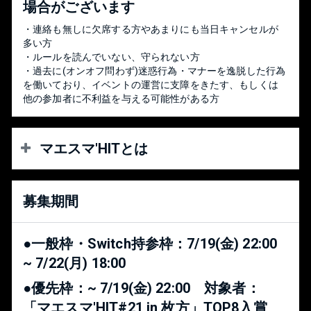
場合がございます
・連絡も無しに欠席する方やあまりにも当日キャンセルが
多い方
・ルールを読んでいない、守られない方
・過去に(オンオフ問わず)迷惑行為・マナーを逸脱した行為
を働いており、イベントの運営に支障をきたす、もしくは
他の参加者に不利益を与える可能性がある方
マエスマ'HITとは
【コンセプト】
募集期間
大型大会での上位入賞を目指して強くなりたいプレイヤー
が仲間と切磋琢磨でき、かつ、選手が配信にて自身をアピ
ールできる環境を作ります
●一般枠・Switch持参枠：7/19(金) 22:00
~ 7/22(月) 18:00
【参加条件】
●優先枠：~ 7/19(金) 22:00 対象者：
〇強くなりたいというモチベーションが高い方
※実力は問いません。これから活躍したいというモチベー
「マエスマ'HIT#21 in 枚方」TOP8入賞