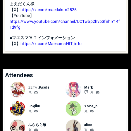
ントローラーの使用】」をご確認ください。
まえだくん様
〇 キーコンフィグは自由に設定可能です。
【X】
https://x.com/maedakun2525
〇 USB接続を必須とするコントローラーを使用する場合、
【YouTube】
USBハブをお持ち込みください。
https://www.youtube.com/channel/UC1wbp2hvbSfnhiY14f
Td9fg
【 使用する Nintendo Switch の注意 】
■マエスマ'HIT インフォメーション
・参加者が持参した Nintendo Switch を用いるため、トラブ
【X】
https://x.com/MaesumaHIT_info
ルの元になるような操作は避けてください。
・Nintendo Switch の傍に名前が記載された紙がある場合、
記載された名前は消さないでください。
Attendees
【 ゲーム進行停止時の対応 】
・スタートボタンやHOMEボタン、電源ボタンの操作により
ZETA
あcola
Mark
試合が止まった場合、基本はそのラウンドをゲームを止め
たプレイヤーの負けとします。
・対戦していない第3者のHOMEボタンや誤操作により試合
が止まった場合、両者の相談により試合を再開します。 相
Jogibu
Yone_pi
談内容がまとまらない場合はスタッフを呼んでください。
ふららら麺
alice
【ポートと座席の希望について 】