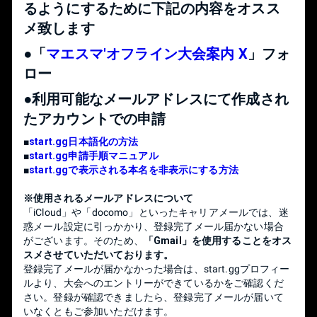
①保護者の参加同意書を提出
るようにするために下記の内容をオスス
②-1 トーナメント敗退時は22時まで
●18時55分までに会場にお越しいただき、かつ、トーナメン
メ致します
②-2 トーナメントに勝ち上がっていても最大22時30分
ト終了時まで確実に参加できる方
③23時までにまっすぐ帰宅
●下記の物を全て持参できる方
●「
マエスマ'オフライン大会案内 X
」フォ
を条件に参加可能です。
・Switch本体 (有機ELモデル可) Joy-Con付き
守れない場合は申し訳ございませんが参加をお断り致しま
ロー
・Switchドッグセット[ドッグ（任天堂純正品のみ） + ACア
す。
ダプター + HDMIケーブル]
●利用可能なメールアドレスにて作成され
ご理解の程宜しくお願い致します。
・スマブラSPECIALソフト（パッケージ版, DL版 問わず）
たアカウントでの申請
・スマブラSPECIAL全キャラ開放済みセーブデータ（DLC
※「
保護者の参加同意書
」ダウンロードはこちらから
含む）
■
start.gg日本語化の方法
・スマブラSPECIAL最新版アップデートデータ
■
start.gg申請手順マニュアル
※「GCコントローラー接続タップ（任天堂純正品のみ）」
■
start.ggで表示される本名を非表示にする方法
は必須ではございませんが、設置できる方はぜひご協力く
ださい。その際、必ず誰の物であるかわかる目印を付けて
※使用されるメールアドレスについて
いただきますようお願い致します
「iCloud」や「docomo」といったキャリアメールでは、迷
※ 持参したSwitch・Switchドッグ・GCコン接続タップ・
惑メール設定に引っかかり、登録完了メール届かない場合
JOYコンには、目印を付けておくようにお願いします
がございます。そのため、
「Gmail」を使用することをオス
スメさせていただいております。
※48名より少なくとも申請ができない場合がございます
登録完了メールが届かなかった場合は、start.ggプロフィー
ルより、大会へのエントリーができているかをご確認くだ
さい。登録が確認できましたら、登録完了メールが届いて
いなくともご参加いただけます。