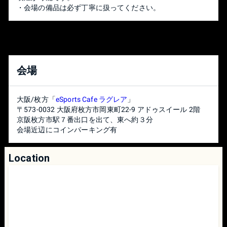
・会場の備品は必ず丁寧に扱ってください。
【試合前】
・トーナメント表にて、上に記載されている選手が1P側、
下に記載されている選手が2P側となります。 ただし、選手
双方の合意がある場合は変更していただいても構いませ
ん。配信台でポートの変更を行う場合は、配信台スタッフ
会場
へ申請をお願いします。
・デバイスの動作チェックをしたい場合、試合前に対戦相
手へ許可を得られると「1分以内」の動作チェックを認めま
大阪/枚方「
eSports Cafe ラグレア
」
す。申し出の無い操作チェックは、試合進行とみなされる
〒573-0032 大阪府枚方市岡東町22-9 アドゥスイール 2階
場合があります。お気を付けください。
京阪枚方市駅７番出口を出て、東へ約３分
会場近辺にコインパーキング有
【1本目】
①キャラクターを選択する（変更可）
※Mii使用時は技を伝える
Location
※決まらない場合はシークレットオーダーにて決定する
②じゃんけんを行い、勝者はスターターステージから1つ拒
否する
③敗者は残り4ステージから2つ拒否する
④勝者は残り2ステージから1つ選択する
【2本目以降】