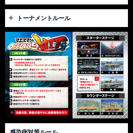
トーナメントルール
【 Tournament 】
ダブルエリミネーション方式トーナメント
最大48名・基本2本先取（BO3）/ GFのみ3本先取（BO5）
※時間次第ではGFも2本先取（BO3）となる場合がございま
す
【Game Settings】
[乱闘ルール]
・ストック制 ・ストック数：3 ・制限時間：7分 ・チ
ャージ切り札：なし
・スイッチアイテム：なし ・ポーズ機能：なし
[ くわしいルール ]
・ ステージギミック：なし
※記載されていない設定項目はすべてデフォルトとなりま
す。
感染病対策ルール