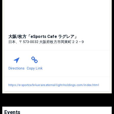
①勝者がスターターとカウンターを合わせた7ステージより
2つ拒否する
②敗者が残り5ステージから1つ選択する
③勝者がキャラクターを選択する
④敗者がキャラクターを選択する
決着次第、勝者が速やかに結果報告をしてください。
大阪/枚方「eSports Cafe ラグレア」
日本、〒573-0032 大阪府枚方市岡東町２２−９
[試合間の制限時間とコーチングについて]
・ 試合終了後、原則60秒以内に次の試合をスタートしてく
ださい。
・ 各セット間でのコーチングは30秒以内でのコーチングを
許可します。
Directions
Copy Link
・ 各セット間の制限時間を大きく超える場合、「ペナルテ
ィ・失格」となる場合があります。
https://e-sportcafe-luxrare.eternal-light-holdings.com/index.html
[時間切れでサドンデスとなった場合]
原則として、ゲーム内のサドンデスの結果は適用せず、サ
ドンデスが発生する直前の状態の互いの蓄積ダメージ%が低
かった方を勝利とします。
蓄積ダメージ%を確認し忘れてしまった場合、リプレイを残
Events
し、その場で確認する。リプレイを撮り忘れていた場合は