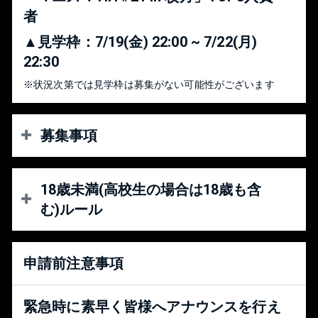
ションが大事です。
者
VIPに到達していない方・オフ大会に参加した事がない方も
大歓迎です。一緒に強くなりましょう。
▲見学枠：7/19(金) 22:00 ~ 7/22(月)
〇大会・会場のルール・マナー・モラルを守れる方
22:30
〇映像・写真に顔が映っても大丈夫な方
※状況次第では見学枠は募集がない可能性がございます
募集事項
〇一般枠 31人：1,000円（高校生以下：800円）
18歳未満(高校生の場合は18歳も含
※高校生以下の方は、受付時に”学生証”または”学生である
ことが分かるもの”を提示することで「学生料金」となりま
む)ルール
す。
〇Switch持参枠 17人：500円
△見学枠 ：500円
【※年齢制限に関して】
申請前注意事項
※「Switch持参枠」へ申請される方は以下
・16歳未満（保護者同伴必須）
・16歳以上18歳未満(高校生の場合は18歳も含む)
の条件をクリアできる方のみとなりま
上記に当てはまる参加希望者は
緊急時に素早く皆様へアナウンスを行え
す。