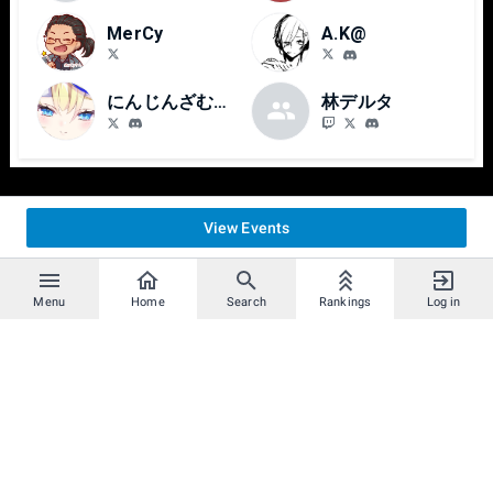
MerCy
A.K@
にんじんざむらい
林デルタ
View Events
Menu
Home
Search
Rankings
Log in