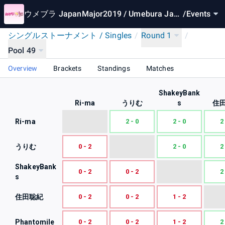
ウメブラ JapanMajor2019 / Umebura Japa
/
Events
nMajor2019
シングルストーナメント / Singles
/
Round 1
/
Pool 49
Overview
Brackets
Standings
Matches
ShakeyBank
Ri-ma
うりむ
s
住
Ri-ma
2 - 0
2 - 0
2
うりむ
0 - 2
2 - 0
2
ShakeyBank
0 - 2
0 - 2
2
s
住田聡紀
0 - 2
0 - 2
1 - 2
Phantomile
0 - 2
0 - 2
1 - 2
2