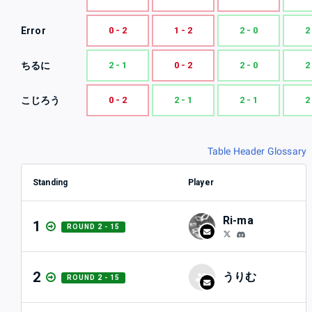
Error
0 - 2
1 - 2
2 - 0
2
ちるに
2 - 1
0 - 2
2 - 0
2
こじろう
0 - 2
2 - 1
2 - 1
2
Table Header Glossary
Standing
Player
Ri-ma
1
ROUND 2 - 15
2
うりむ
ROUND 2 - 15