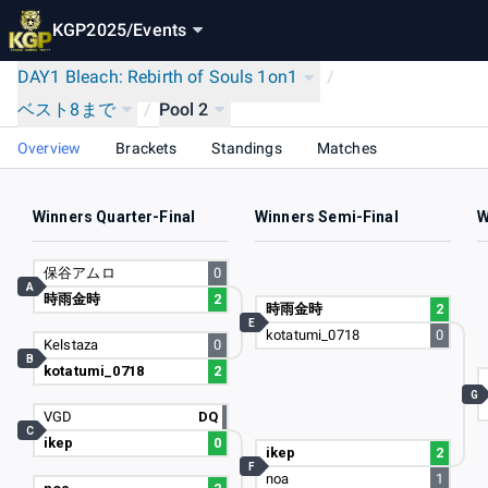
KGP2025
/
Events
DAY1 Bleach: Rebirth of Souls 1on1
/
ベスト8まで
/
Pool 2
Overview
Brackets
Standings
Matches
Winners Quarter-Final
Winners Semi-Final
W
保谷アムロ
0
A
時雨金時
2
時雨金時
2
E
kotatumi_0718
0
Kelstaza
0
B
kotatumi_0718
2
G
VGD
DQ
C
ikep
0
ikep
2
F
noa
1