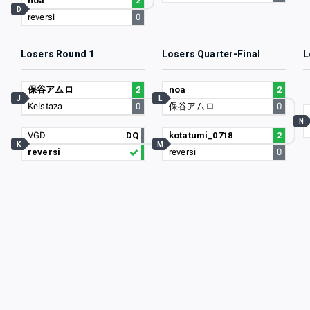
noa
2
D
reversi
0
Losers Round 1
Losers Quarter-Final
L
保谷アムロ
2
noa
2
J
L
Kelstaza
0
保谷アムロ
0
N
VGD
DQ
kotatumi_0718
2
K
M
reversi
reversi
0