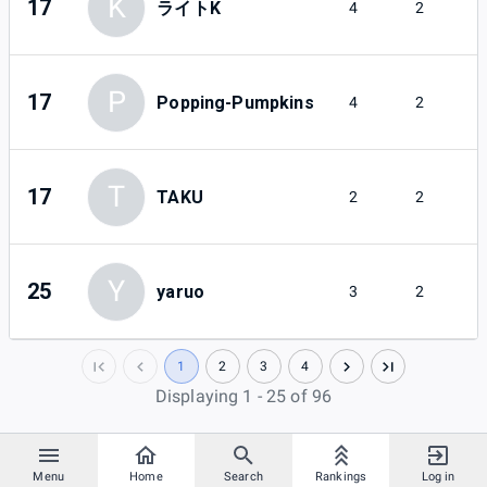
K
17
ライトK
4
2
P
17
Popping-Pumpkins
4
2
T
17
TAKU
2
2
Y
25
yaruo
3
2
1
2
3
4
Displaying 1 - 25 of 96
Menu
Home
Search
Rankings
Log in