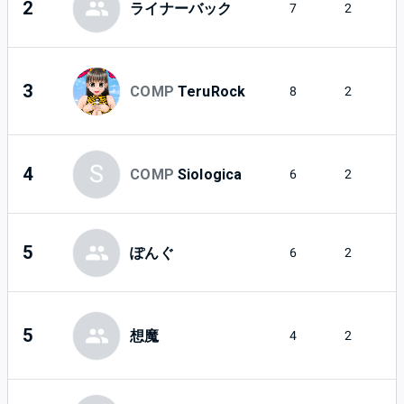
2
ライナーバック
7
2
3
COMP
TeruRock
8
2
S
4
COMP
Siologica
6
2
5
ぽんぐ
6
2
5
想魔
4
2