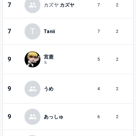
7
カズヤ
カズヤ
7
2
T
7
Tanii
7
2
宮鹿
9
5
2
9
うめ
4
2
9
あっしゅ
6
2