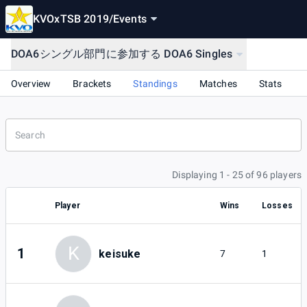
KVOxTSB 2019
/
Events
DOA6シングル部門に参加する DOA6 Singles
Overview
Brackets
Standings
Matches
Stats
Displaying 1 - 25 of 96 players
Player
Wins
Losses
K
1
keisuke
7
1