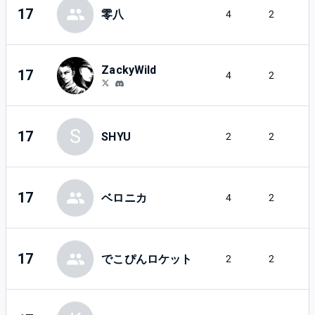
17
零八
4
2
ZackyWild
17
4
2
S
17
SHYU
2
2
17
ベロニカ
4
2
17
でこぴんロケット
2
2