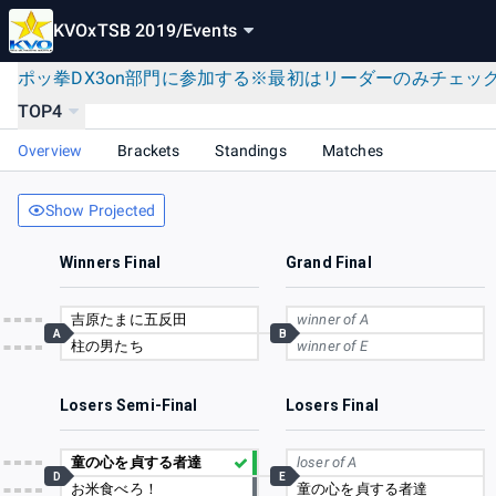
KVOxTSB 2019
/
Events
ポッ拳DX3on部門に参加する※最初はリーダーのみチェック Pok
TOP4
Overview
Brackets
Standings
Matches
Show Projected
Winners Final
Grand Final
吉原たまに五反田
winner of A
A
B
柱の男たち
winner of E
Losers Semi-Final
Losers Final
童の心を貞する者達
loser of A
D
E
お米食べろ！
童の心を貞する者達