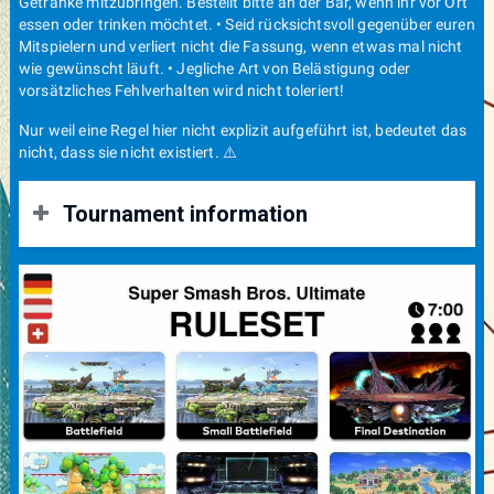
Getränke mitzubringen. Bestellt bitte an der Bar, wenn ihr vor Ort
essen oder trinken möchtet. • Seid rücksichtsvoll gegenüber euren
Mitspielern und verliert nicht die Fassung, wenn etwas mal nicht
wie gewünscht läuft. • Jegliche Art von Belästigung oder
vorsätzliches Fehlverhalten wird nicht toleriert!
Nur weil eine Regel hier nicht explizit aufgeführt ist, bedeutet das
nicht, dass sie nicht existiert. ⚠️
Tournament information
LuCy E-Sports Weekly Tournaments: Super Smash Bros.
Ultimate Are you ready for the weekly showdown? LuCy E-
Sports invites you to our exciting weekly tournaments at
Treibhaus Lucerne! Show off your skills in Super Smash
Bros. Ultimate and compete against the best players in the
region.
When: Every Wednesday Where: Treibhaus Lucerne Entry
Fee: 10 CHF per player (5 CHF goes to Treibhaus / 5 CHF to
the prize pool). 🥇 1st Place: 50% 🥈 2nd Place: 30% 🥉 3rd
Place: 20%