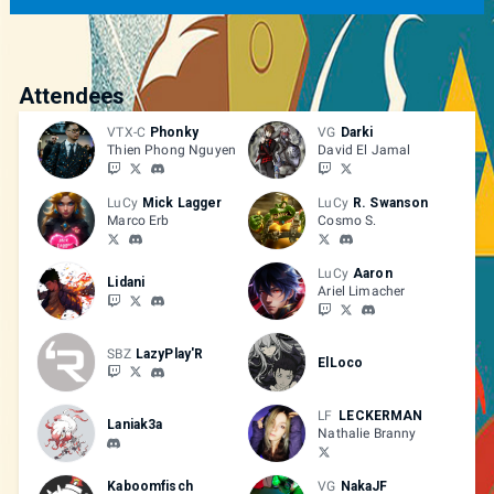
Attendees
VTX-C
Phonky
VG
Darki
Thien Phong Nguyen
David El Jamal
LuCy
Mick Lagger
LuCy
R. Swanson
Marco Erb
Cosmo S.
LuCy
Aaron
Lidani
Ariel Limacher
SBZ
LazyPlay'R
ElLoco
LF
LECKERMAN
Laniak3a
Nathalie Branny
Kaboomfisch
VG
NakaJF