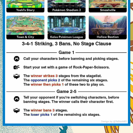
Schedule: • Location opens: 6:00 PM • Tournament starts:
7:00 PM • Tournament ends: 10:30 PM • Location closes:
11:45 PM
What to expect: • Exciting Matches: Face new challenges
every week and improve your skills. • Attractive Prizes: Top
players will be rewarded with great prizes. • LuCy 2025
Qualification: The best players have the chance to qualify for
the annual LuCy Tournament [applies only to monthly
results]. • Large Venue: Enjoy a great atmosphere with a
stage, bar, and restaurant service.
Join in and become a champion! Sign up now and bring your
setup. We look forward to seeing you every Wednesday at
Treibhaus Lucerne!
Please bring your own Nintendo Switch and docking station
if possible! The same applies if you are using a GameCube
adapter. We will provide you with enough monitors to play,
but a total of 12 docking stations are required. 🖥️
⚠️ PLEASE READ AND FOLLOW THE HOUSE AND