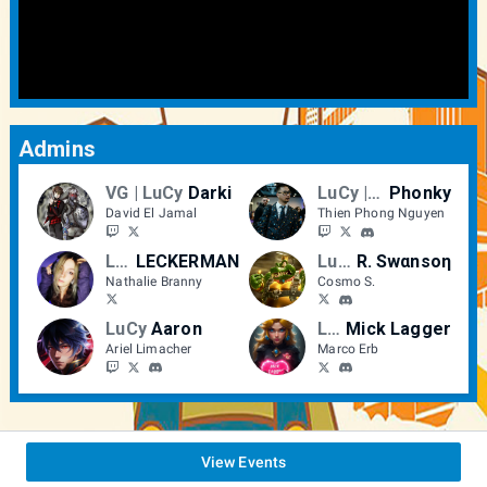
Admins
VG | LuCy
Darki
LuCy | VTXC
Phonky
David El Jamal
Thien Phong Nguyen
LuCy/VG
LECKERMAN
LuCy
R. Swαnsoη
Nathalie Branny
Cosmo S.
LuCy
Aaron
LuCy
Mick Lagger
Ariel Limacher
Marco Erb
View Events