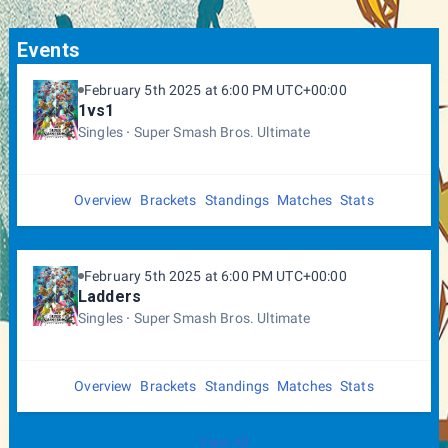
TOURNAMENT RULES: • Respect all staff members,
participants, and equipment at the venue. • Do not bring
Events
your own food or beverages inside. Please order at the bar if
you want to eat or drink on-site. • Be considerate of your
February 5th 2025 at 6:00 PM UTC+00:00
fellow players and don’t lose your temper if things don’t go
1vs1
your way. • Any kind of harassment or willful misconduct will
not be tolerated.
Singles
Super Smash Bros. Ultimate
Just because a rule is not explicitly listed here doesn’t mean
it doesn’t exist. ⚠️
Overview
Brackets
Standings
Matches
Stats
February 5th 2025 at 6:00 PM UTC+00:00
Ladders
Singles
Super Smash Bros. Ultimate
Overview
Brackets
Standings
Matches
Stats
View All