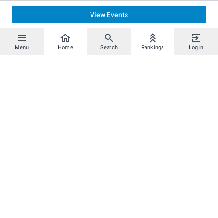
View Events
Menu
Home
Search
Rankings
Log in