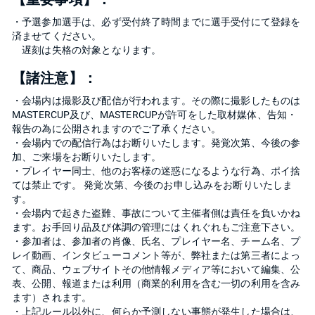
・予選参加選手は、必ず受付終了時間までに選手受付にて登録を
済ませてください。
遅刻は失格の対象となります。
【諸注意】：
・会場内は撮影及び配信が行われます。その際に撮影したものは
MASTERCUP及び、MASTERCUPが許可をした取材媒体、告知・
報告の為に公開されますのでご了承ください。
・会場内での配信行為はお断りいたします。発覚次第、今後の参
加、ご来場をお断りいたします。
・プレイヤー同士、他のお客様の迷惑になるような行為、ポイ捨
ては禁止です。 発覚次第、今後のお申し込みをお断りいたしま
す。
・会場内で起きた盗難、事故について主催者側は責任を負いかね
ます。お手回り品及び体調の管理にはくれぐれもご注意下さい。
・参加者は、参加者の肖像、氏名、プレイヤー名、チーム名、プ
レイ動画、インタビューコメント等が、弊社または第三者によっ
て、商品、ウェブサイトその他情報メディア等において編集、公
表、公開、報道または利用（商業的利用を含む一切の利用を含み
ます）されます。
・上記ルール以外に、何らか予測しない事態が発生した場合は、