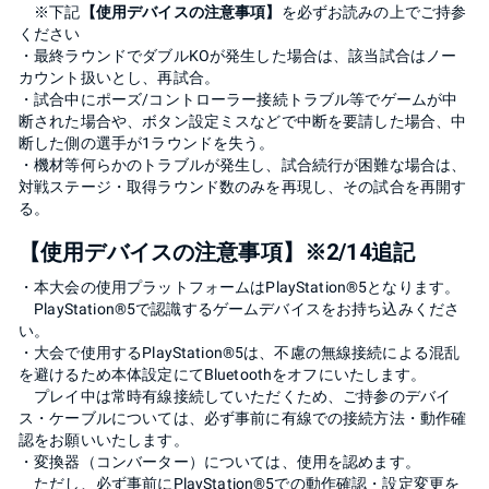
※下記
【使用デバイスの注意事項】
を必ずお読みの上でご持参
ください
・最終ラウンドでダブルKOが発生した場合は、該当試合はノー
カウント扱いとし、再試合。
・試合中にポーズ/コントローラー接続トラブル等でゲームが中
断された場合や、ボタン設定ミスなどで中断を要請した場合、中
断した側の選手が1ラウンドを失う。
・機材等何らかのトラブルが発生し、試合続行が困難な場合は、
対戦ステージ・取得ラウンド数のみを再現し、その試合を再開す
る。
【使用デバイスの注意事項】※2/14追記
・本大会の使用プラットフォームはPlayStation®︎5となります。
PlayStation®︎5で認識するゲームデバイスをお持ち込みくださ
い。
・大会で使用するPlayStation®︎5は、不慮の無線接続による混乱
を避けるため本体設定にてBluetoothをオフにいたします。
プレイ中は常時有線接続していただくため、ご持参のデバイ
ス・ケーブルについては、必ず事前に有線での接続方法・動作確
認をお願いいたします。
・変換器（コンバーター）については、使用を認めます。
ただし、必ず事前にPlayStation®︎5での動作確認・設定変更を