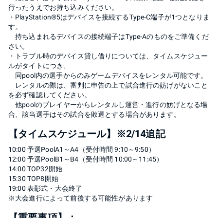
行ったうえでお持ち込みください。
・PlayStation®︎5はデバイスを接続するType-C端子が1つとなりま
す。
持ち込まれるデバイスの接続端子はType-Aのものをご準備くだ
さい。
・トラブル時のデバイス貸し借りについては、タイムスケジュー
ルがタイトにつき、
同pool内の選手からのみゲームデバイスをレンタル可能です。
レンタルの際は、審判に申告の上で試合進行の妨げがないこと
を必ず確認してください。
他poolのプレイヤーからレンタルし運営・進行の妨げとなる場
合、該当選手はその試合を敗退とする場合があります。
【タイムスケジュール】※2/14追記
10:00 予選PoolA1～A4（受付時間 9:10～9:50）
12:00 予選PoolB1～B4（受付時間 10:00～11:45）
14:00 TOP32開始
15:30 TOP8開始
19:00 表彰式・大会終了
※大会進行によって前後する可能性があります
【重要事項】：