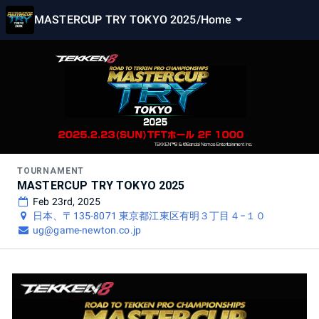
MASTERCUP TRY TOKYO 2025
/
Home
TOURNAMENT
MASTERCUP TRY TOKYO 2025
Feb 23rd, 2025
日本、〒135-8071 東京都江東区有明３丁目４−１０
ug@game-newton.co.jp