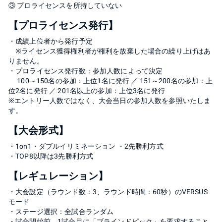
③ プロライセンスを所持していない
【プロライセンス発行】
・成績上位者から発行予定
※ライセンス獲得権利者が権利を放棄した場合の繰り上げはあ
りません。
・プロライセンス発行数：参加人数によって決定
100～150名の参加：上位1名に発行 ／ 151～200名の参加：上
位2名に発行 ／ 201名以上の参加：上位3名に発行
※エントリー人数ではなく、大会当日の参加人数を参照いたしま
す。
【大会形式】
・1on1・ダブルイリミネーション ・2先勝利方式
・TOP8以降は3先勝利方式
【レギュレーション】
・大会設定（ラウンド数：3、ラウンド時間：60秒）のVERSUS
モード
・ステージ選択：全試合ランダム
・試合開始前、1試合目に「ブラインドピック」を要求すること