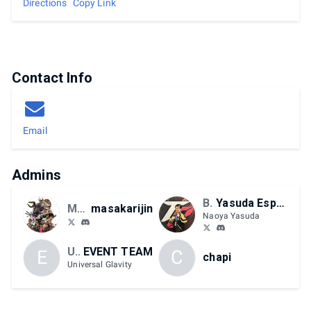
Directions
Copy Link
Contact Info
Email
Admins
BNE
Yasuda Esports
MAYFLASH
masakarijin
Naoya Yasuda
UG
EVENT TEAM
E
C
chapi
Universal Glavity