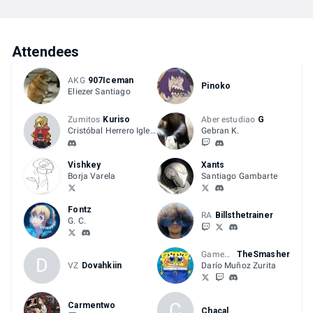
Attendees
AKG
907Iceman
Pinoko
Eliezer Santiago
Zumitos
Kuriso
Aber estudiao
G
Cristóbal Herrero Iglesias
Gebran K.
Vishkey
Xants
Borja Varela
Santiago Gambarte
Fontz
RA
Billsthetrainer
G. C.
GameBin
TheSmasher
D
VZ
Dovahkiin
Darío Muñoz Zurita
C
Carmentwo
Chacal