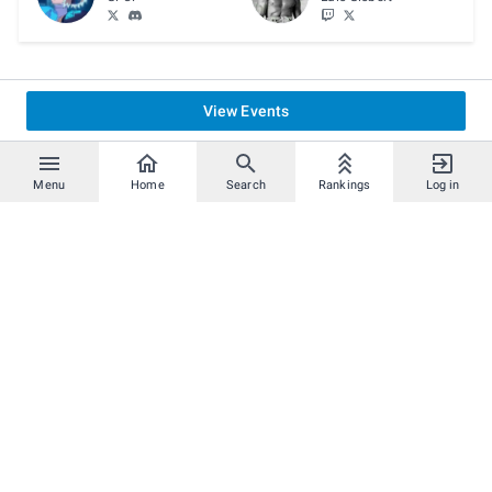
View Events
Menu
Home
Search
Rankings
Log in