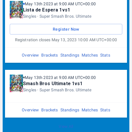
May 13th 2023 at 9:00 AM UTC+00:00
Una vez el ganador haya elegido personaje, el perdedor
Lista de Espera 1vs1
puede cambiar el suyo o seguir con el mismo.
Singles
Super Smash Bros. Ultimate
Se juega la siguiente partida.
Los pasos 4 a 8 se repiten hasta determinar el ganador
de un set.
Register Now
En caso de no ponerse de acuerdo a la hora de escoger
Registration closes May 13, 2023 10:00 AM UTC+00:00
personaje, un jugador puede pedir una doble elección a
ciegas donde cada jugador le dice su personaje a un árbitro o
lo apuntan en un papel para poder elegir personaje a la vez.
Overview
Brackets
Standings
Matches
Stats
May 13th 2023 at 9:00 AM UTC+00:00
Smash Bros Ultimate 1vs1
Singles
Super Smash Bros. Ultimate
Overview
Brackets
Standings
Matches
Stats
View All