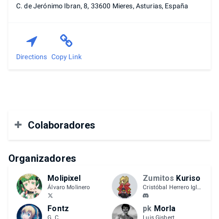
C. de Jerónimo Ibran, 8, 33600 Mieres, Asturias, España
Directions
Copy Link
Colaboradores
Colaboran:
Nimby Eventos, Smash Bros Spain.
Organizadores
Molipixel
Zumitos
Kuriso
Álvaro Molinero
Cristóbal Herrero Iglesias
Fontz
pk
Morla
G. C.
Luis Gisbert