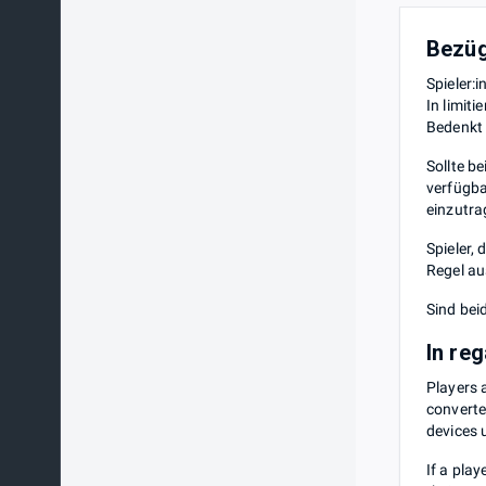
Bezüg
Spieler:
In limit
Bedenkt 
Sollte b
verfügba
einzutra
Spieler,
Regel au
Sind bei
In re
Players a
converte
devices 
If a play