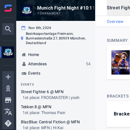
Street Fig
Munich Fight Night #10:11
TOURNAMENT
Overview
Nov 8th, 2024
Bezirkssportanlage Freimann,
Burmesterstraße 27, 80939 München,
SUMMARY
Deutschland
Home
Attendees
54
Events
EVENTS
Street Fighter 6 @ MFN
BRACKETS
1st place: FROGMASTER | yosh
Tekken 8 @ MFN
1st place: Thomas Pain
Bracke
BlazBlue: Central Fiction @ MFN
1st place: MFN | Hi Kai