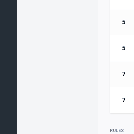
5
5
7
7
RULES