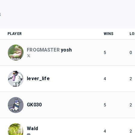
S
PLAYER
WINS
LO
FROGMASTER
yosh
5
0
lever_life
4
2
GK030
5
2
Wald
4
2