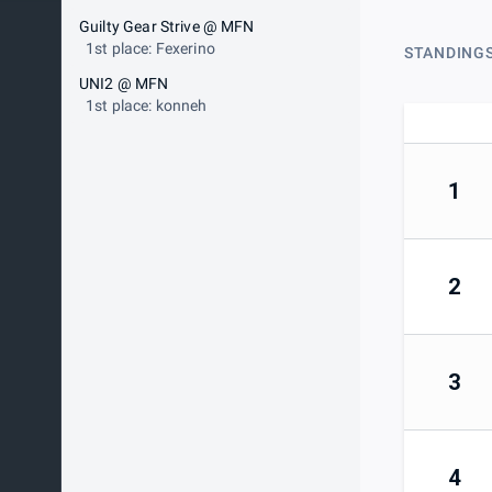
Guilty Gear Strive @ MFN
1st place: Fexerino
STANDING
UNI2 @ MFN
1st place: konneh
1
2
3
4