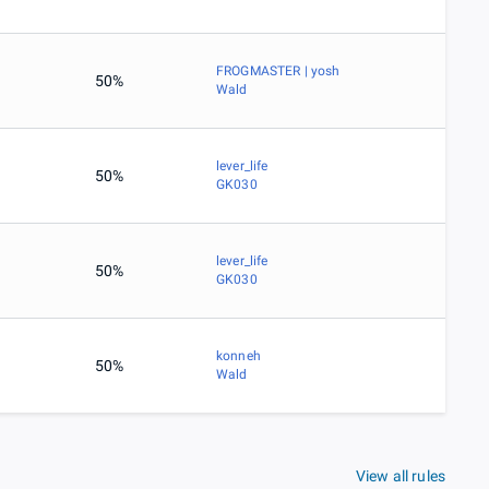
FROGMASTER | yosh
50%
Wald
lever_life
50%
GK030
lever_life
50%
GK030
konneh
50%
Wald
View all rules