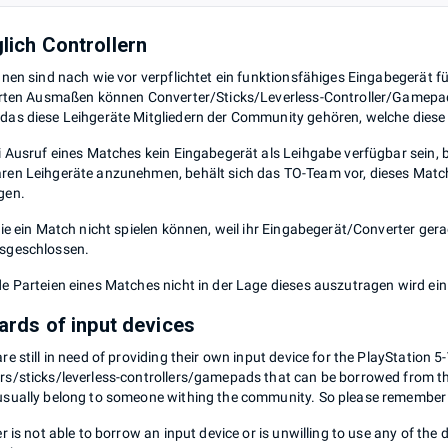
lich Controllern
innen sind nach wie vor verpflichtet ein funktionsfähiges Eingabegerät f
ierten Ausmaßen können Converter/Sticks/Leverless-Controller/Gamepa
das diese Leihgeräte Mitgliedern der Community gehören, welche diese
ei Ausruf eines Matches kein Eingabegerät als Leihgabe verfügbar sein, bz
ren Leihgeräte anzunehmen, behält sich das TO-Team vor, dieses Match 
gen.
 die ein Match nicht spielen können, weil ihr Eingabegerät/Converter gera
sgeschlossen.
de Parteien eines Matches nicht in der Lage dieses auszutragen wird ei
gards of input devices
re still in need of providing their own input device for the PlayStation 5
rs/sticks/leverless-controllers/gamepads that can be borrowed from th
usually belong to someone withing the community. So please remember th
er is not able to borrow an input device or is unwilling to use any of the d