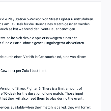
ür die PlayStation 5-Version von Street Fighter 6 mitzuführen.
ds am TO-Desk für die Dauer eines Match geliehen werden.
 auch selbst während der Event-Dauer benötigen.
w. sollte sich der/die Spieler:in weigern eines der
für die Partei ohne eigenes Eingabegerät als verloren
de durch einen Verleih in Gebrauch sind, sind von dieser
n Gewinner per Zufall bestimmt.
-Version of Street Fighter 6. There is a limit amount of
e TO-desk for the duration of one match. Those input
at they will also need them to play during the event.
evices available when their match is called, they will forfeit