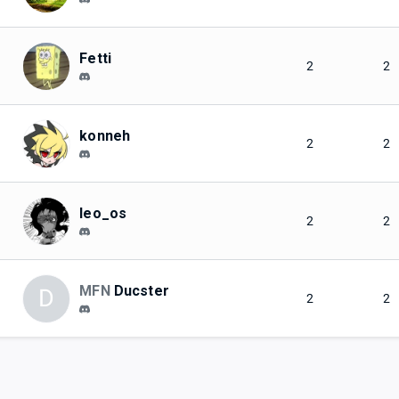
Fetti
2
2
konneh
2
2
leo_os
2
2
MFN
Ducster
D
2
2