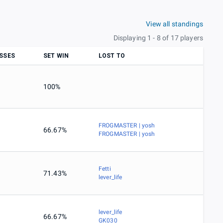
View all standings
Displaying 1 - 8 of 17 players
SSES
SET WIN
LOST TO
100%
FROGMASTER | yosh
66.67%
FROGMASTER | yosh
Fetti
71.43%
lever_life
lever_life
66.67%
GK030