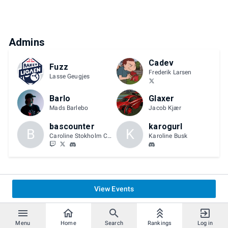
Admins
Cadev
Fuzz
Frederik Larsen
Lasse Geugjes
Barlo
Glaxer
Mads Barlebo
Jacob Kjær
bascounter
karogurl
B
K
Caroline Stokholm Caspersen
Karoline Busk
View Events
Menu
Home
Search
Rankings
Log in