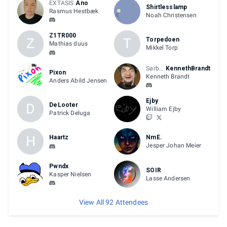
EXTASIS
Ano
Shirtlesslamp
Rasmus Hestbæk
Noah Christensen
Z1TR000
Z
T
Torpedoen
Mathias duus
Mikkel Torp
Sørby eSport
KennethBrandt
Pixon
Kenneth Brandt
Anders Abild Jensen
Ejby
D
DeLooter
William Ejby
Patrick Deluga
H
Haartz
NmE.
Jesper Johan Meier
Pwndx
SOIR
Kasper Nielsen
Lasse Andersen
View All 92 Attendees