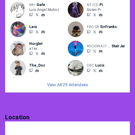
MH
Gefe
NT/CD
Pi
Luis Angel Muñoz
Goten Pi
Lara
FBG SR
SirFranks
Hurglet
RSC|OWA|テア
StairJar
a1ex .
The_Doc
CBC
Lucis
View All 29 Attendees
Location