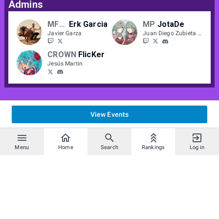
Admins
MFC/WD
Erk Garcia
MP
JotaDe
Javier Garza
Juan Diego Zubieta Rubio
CROWN
FlicKer
Jesús Martin
View Events
Menu
Home
Search
Rankings
Log in