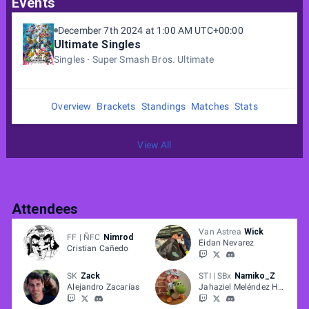
Events
December 7th 2024 at 1:00 AM UTC+00:00
Ultimate Singles
Singles
Super Smash Bros. Ultimate
Overview
Brackets
Standings
Matches
Stats
View All
Attendees
Van Astrea
Wick
FF | ÑFC
Nimrod
Eidan Nevarez
Cristian Cañedo
SK
Zack
STI | SBx
Namiko_Z
Alejandro Zacarías
Jahaziel Meléndez Herrera