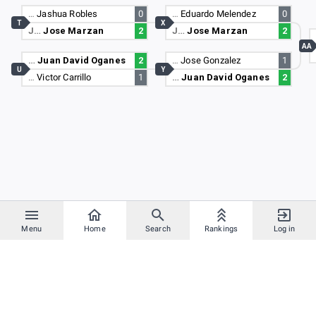
…
Jashua Robles
0
…
Eduardo Melendez
0
T
X
J…
Jose Marzan
2
J…
Jose Marzan
2
AA
…
Juan David Oganes
2
…
Jose Gonzalez
1
U
Y
…
Victor Carrillo
1
…
Juan David Oganes
2
Menu
Home
Search
Rankings
Log in