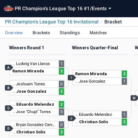
PR Champion's League Top 16 #1
/
Events
PR Champion's League Top 16 Invitational
/
Bracket
Overview
Brackets
Standings
Matches
Winners Round 1
Winners Quarter-Final
W
…
Ludwig Van Llanos
1
A
Ramon Miranda
2
Ramon Miranda
2
I
…
Jose Gonzalez
1
…
Jeshuam Torres
0
B
…
Jose Gonzalez
2
M
…
Eduardo Melendez
2
C
…
Jose "Chupi" Torres
0
…
Eduardo Melendez
1
J
…
Christian Solis
2
…
Bryan Gonzalez Carventes
0
D
…
Christian Solis
2