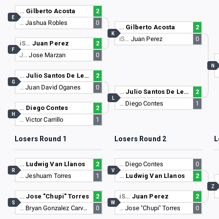
…
Gilberto Acosta
2
E
…
Jashua Robles
0
…
Gilberto Acosta
2
K
iS…
Juan Perez
0
iS…
Juan Perez
2
F
J…
Jose Marzan
0
N
…
Julio Santos De Leon
2
G
…
Juan David Oganes
0
…
Julio Santos De Leon
2
L
…
Diego Contes
1
…
Diego Contes
2
H
…
Victor Carrillo
1
Losers Round 1
Losers Round 2
L
…
Ludwig Van Llanos
2
…
Diego Contes
0
R
V
…
Jeshuam Torres
1
…
Ludwig Van Llanos
2
Z
…
Jose "Chupi" Torres
2
iS…
Juan Perez
2
S
W
…
Bryan Gonzalez Carventes
0
…
Jose "Chupi" Torres
0