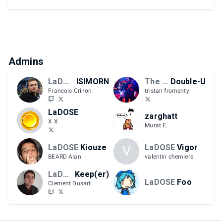
Admins
LaDOSE.net
ISIMORN
The MIXUP
Double-U
Francois Crinon
tristan fromenty
LaDOSE
zarghatt
X X
Murat E.
LaDOSE
Kiouze
LaDOSE
Vigor
V
BEARD Alan
valentin chemiere
LaDOSE
Keep(er)
LaDOSE
Foo
Clement Dusart