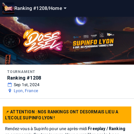
Ranking #1208
/
Home
TOURNAMENT
Ranking #1208
Sep 1st, 2024
Lyon, France
📌
ATTENTION : NOS RANKINGS ONT DESORMAIS LIEU A
L'ECOLE SUPINFO LYON !
Rendez-vous à Supinfo pour une après-midi
Freeplay / Ranking