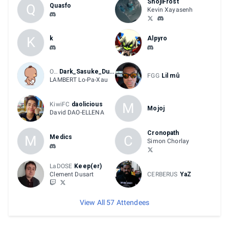
ShojiFrost
Q
Quasfo
Kevin Xayasenh
K
k
Alpyro
OVERCRAFT
Dark_Sasuke_Du_69_OppaH
FGG
Lil mû
LAMBERT Lo-Pa-Xau
M
KiwiFC
daolicious
Mojoj
David DAO-ELLENA
Cronopath
M
C
Medics
Simon Chorlay
LaDOSE
Keep(er)
Clement Dusart
CERBERUS
YaZ
View All 57 Attendees