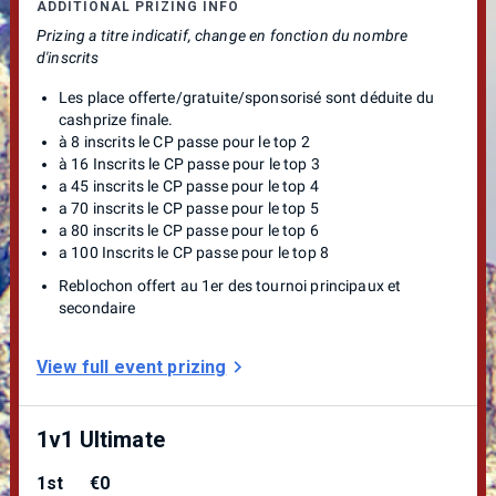
ADDITIONAL PRIZING INFO
Infos général :
Prizing a titre indicatif, change en fonction du nombre
d'inscrits
Nintendo ne sponsorise pas ce tournoi et n'y est pas affilié.
Les place offerte/gratuite/sponsorisé sont déduite du
Conditions
pour participer et assister à des tournois
cashprize finale.
communautaires utilisant des jeux Nintendo
à 8 inscrits le CP passe pour le top 2
à 16 Inscrits le CP passe pour le top 3
a 45 inscrits le CP passe pour le top 4
a 70 inscrits le CP passe pour le top 5
a 80 inscrits le CP passe pour le top 6
a 100 Inscrits le CP passe pour le top 8
Reblochon offert au 1er des tournoi principaux et
secondaire
View full event prizing
1v1 Ultimate
1st
€0