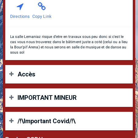
Directions
Copy Link
La salle Lemaniaz risque d'etre en travaux sous peu donc si c'est le
cas vous nous trouverez dans le bâtiment juste a coté (celui ou a lieu
la Bour'pif Arena) et nous serons en salle de musique et de danse au
sous sol
Accès
7 min
en voiture de la gare de Thonon (24 min à pied)
IMPORTANT MINEUR
51 min
de Genève en Voiture (1h38 en train, +24min à
pied)
1h29
de Lausanne en voiture (Train deconseillé, 3h env,
Les mineurs de moins de 12 ans sont interdit pour les
+24min à pied)
/!\Important Covid/!\
tournoi avec PAF (participation au frais). Pour les tournoi
1h04
d'Annecy en voiture (Train environ 1h30 , +24min à
gratuit type amateur ou autre ils sont autorisés.
pied)
1 h 26
de Chambéry en voiture (Train 2h46, +24min à