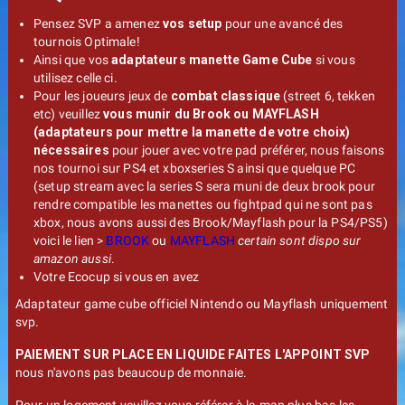
Pensez SVP a amenez
vos setup
pour une avancé des
tournois Optimale!
Ainsi que vos
adaptateurs manette Game Cube
si vous
utilisez celle ci.
Pour les joueurs jeux de
combat classique
(street 6, tekken
etc) veuillez
vous munir du Brook ou MAYFLASH
(adaptateurs pour mettre la manette de votre choix)
nécessaires
pour jouer avec votre pad préférer, nous faisons
nos tournoi sur PS4 et xboxseries S ainsi que quelque PC
(setup stream avec la series S sera muni de deux brook pour
rendre compatible les manettes ou fightpad qui ne sont pas
xbox, nous avons aussi des Brook/Mayflash pour la PS4/PS5)
voici le lien >
BROOK
ou
MAYFLASH
certain sont dispo sur
amazon aussi
.
Votre Ecocup si vous en avez
Adaptateur game cube officiel Nintendo ou Mayflash uniquement
svp.
PAIEMENT SUR PLACE EN LIQUIDE FAITES L'APPOINT SVP
nous n'avons pas beaucoup de monnaie.