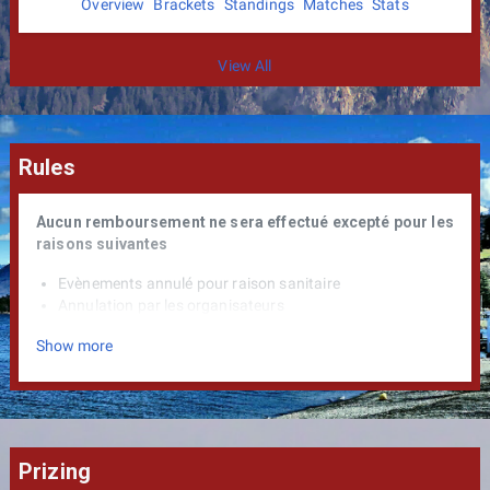
Overview
Brackets
Standings
Matches
Stats
View All
Rules
Aucun remboursement ne sera effectué excepté pour les
raisons suivantes
Evènements annulé pour raison sanitaire
Annulation par les organisateurs
Vous pouvez évidemment revendre votre place, la plupart
Show more
des tournoi ne rembourse pas les place. Pensez donc a la
revente. Nous n'avons aucun soutien financier autre que
nous même. (Sponsor, Ville etc)
MINEUR :
Prizing
Les mineurs de moins de 12 ans ne peuvent pas participer