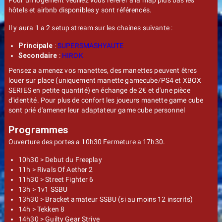
Pour un logement veuillez vous référer à la map plus bas les
hôtels et airbnb disponibles y sont référencés.
Il y aura 1 a 2 setup stream sur les chaines suivante :
Principale
:
SUPERSMASHYAUTE
Secondaire
:
HIROK
Pensez a amenez vos manettes, des manettes peuvent êtres
louer sur place (uniquement manette gamecube/PS4 et XBOX
SERIES en petite quantité) en échange de 2€ et d'une pièce
d'identité. Pour plus de confort les joueurs manette game cube
sont prié d'amener leur adaptateur game cube personnel
Programmes
Ouverture des portes a 10h30 Fermeture a 17h30.
10h30 > Debut du Freeplay
11h > Rivals Of Aether 2
11h30 > Street Fighter 6
13h > 1v1 SSBU
13h30 > Bracket amateur SSBU (si au moins 12 inscrits)
14h > Tekken 8
14h30 > Guilty Gear Strive