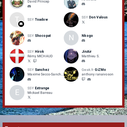
David Princep
T
SSY
Don Valous
SSY
Toadow
N
SSY
Shocopat
Nkogo
SSY
Hirok
JinAir
Rémy MICHAUD
Matthieu S.
SSY
Sanchez
Gwak.fr
GiZMo
Maxime Secco-Sanchez
anthony ranaivoson
SSY
Extrange
E
Mickael Barreau