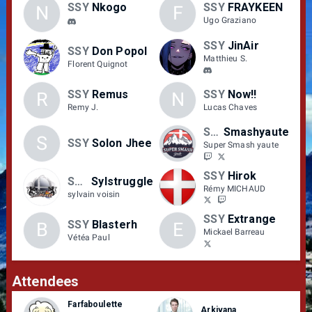
SSY
Nkogo
SSY
FRAYKEEN
N
F
Ugo Graziano
SSY
JinAir
SSY
Don Popol
Matthieu S.
Florent Quignot
SSY
Remus
SSY
Now!!
R
N
Remy J.
Lucas Chaves
SSY
Smashyaute
S
SSY
Solon Jhee
Super Smash yaute
SSY
Hirok
SSY
Sylstruggle
Rémy MICHAUD
sylvain voisin
SSY
Extrange
SSY
Blasterh
B
E
Mickael Barreau
Vétéa Paul
Attendees
Farfaboulette
Arkivana