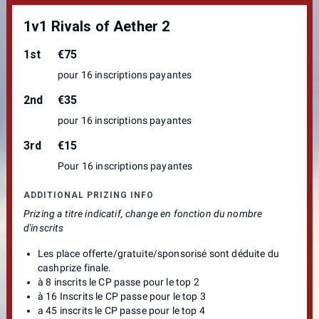
au tournoi payant (mais sont accepter pour les tournoi
gratuit d'après pool) Autorisation parentale obligatoire
1v1 Rivals of Aether 2
après 12 ans jusqu'à 18 ans. ici >
Word modifiable
ou
PDF
1st
€75
Photographie et film :
pour 16 inscriptions payantes
En vous inscrivant, vous acceptez de vous faire prendre
2nd
€35
en photo. Les photos risquent d’être utilisées sur les
réseaux sociaux. Si vous souhaitez ne pas apparaitre,
pour 16 inscriptions payantes
merci de nous le communiquer. il est possible de
3rd
€15
demander a couper la camera du stream, si vous êtes
amenés a y apparaitre.
Pour 16 inscriptions payantes
En entrant dans l'enceinte de l'evenement et sans
indication contraire de votre part vous acceptez de vous
ADDITIONAL PRIZING INFO
faire prendre en photo ou video. Les photos risquent
Prizing a titre indicatif, change en fonction du nombre
d’être utilisées sur les réseaux sociaux. Si vous souhaitez
d'inscrits
ne pas apparaitre, merci de nous le communiquer. il est
possible de demander a couper la camera du stream, si
Les place offerte/gratuite/sponsorisé sont déduite du
vous êtes amenés a y apparaitre
cashprize finale.
Consigne covid :
à 8 inscrits le CP passe pour le top 2
à 16 Inscrits le CP passe pour le top 3
Pas de fist bump et embracade
a 45 inscrits le CP passe pour le top 4