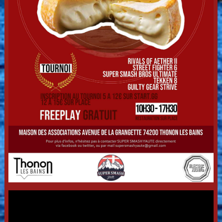
Side event :
Guilty Gear Strive
: Gratuit (paiement des fees)
Tekken 8
: Gratuit (paiement des fees)
Bracket amateur
: Gratuit
Ladder
: Gratuit
A votre somme total il faut ajouter les venues fee vous ne
payez les venue fee qu'une seul fois (Sur place Venue fee
unique mais plus élevé, ici 7€). les venues fee augmente dans
le temps, visible a l'inscription, les premières places sont a
pris réduit et ne sont pas limiter dans le temp.
Paiement sur place en liquide
FAITES L'APPOINT SVP
Fee
No fee : 0€ (place limitées)
Early bird : 1€ (place limitées)
Normal Fee : 2€