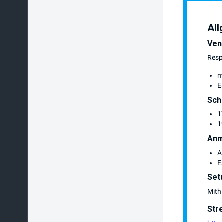
All
Ven
Resp
m
E
Sch
1
1
Anm
A
E
Set
Mith
Str