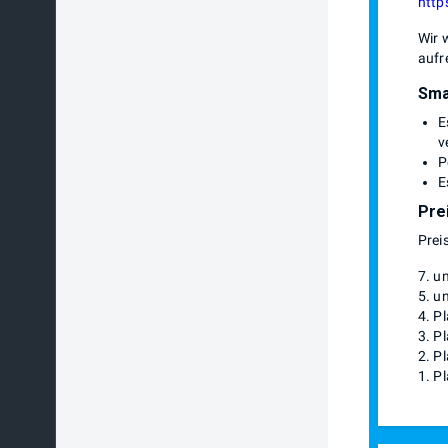
http
Wir 
aufr
Sma
E
v
P
E
Pre
Prei
7. u
5. u
4. P
3. P
2. P
1. P