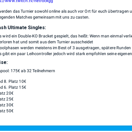
s://www.twitch.tv/netrockgg
werden das Turnier sowohl online als auch vor Ort für euch übertragen u
egenden Matches gemeinsam mit uns zu casten.
sh Ultimate Singles:
s wird ein Double-KO Bracket gespielt, das heißt: Wenn man einmal verli
erloren hat und somit aus dem Turnier ausscheidet
oolphasen werden meistens im Best of 3 ausgetragen, spätere Runden 
s gibt ein paar Leihcontroller jedoch wird stark empfohlen seine eigen
ise:
spool: 175€ ab 32 Teilnehmern
nd 8. Platz 10€
nd 6. Platz 15€
latz 20€
latz 25€
latz 30€
latz 50€