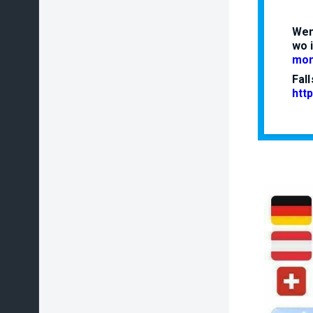
Wen
wo 
mon
Fal
htt