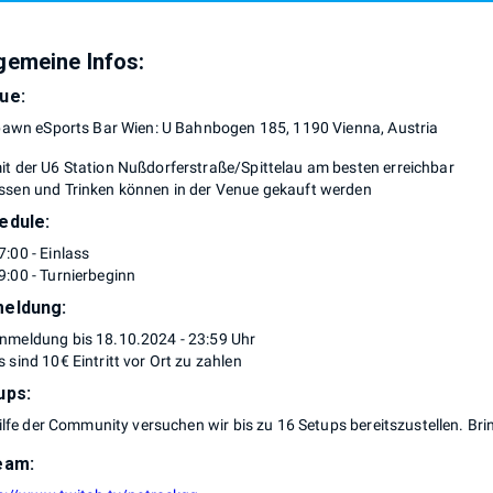
gemeine Infos:
ue:
awn eSports Bar Wien: U Bahnbogen 185, 1190 Vienna, Austria
it der U6 Station Nußdorferstraße/Spittelau am besten erreichbar
ssen und Trinken können in der Venue gekauft werden
edule:
7:00 - Einlass
9:00 - Turnierbeginn
eldung:
nmeldung bis 18.10.2024 - 23:59 Uhr
s sind 10€ Eintritt vor Ort zu zahlen
ups:
ilfe der Community versuchen wir bis zu 16 Setups bereitszustellen. Bri
eam: