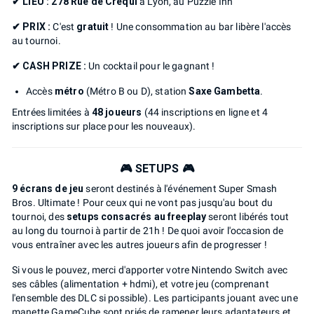
✔ LIEU : 278 Rue de Créqui
à Lyon, au Puzzle Inn
✔ PRIX :
C'est
gratuit
! Une consommation au bar libère l'accès
au tournoi.
✔ CASH PRIZE :
Un cocktail pour le gagnant !
Accès
métro
(Métro B ou D), station
Saxe Gambetta
.
Entrées limitées à
48 joueurs
(44 inscriptions en ligne et 4
inscriptions sur place pour les nouveaux).
🎮 SETUPS 🎮
9 écrans de jeu
seront destinés à l'événement Super Smash
Bros. Ultimate ! Pour ceux qui ne vont pas jusqu'au bout du
tournoi, des
setups consacrés au freeplay
seront libérés tout
au long du tournoi à partir de 21h ! De quoi avoir l'occasion de
vous entraîner avec les autres joueurs afin de progresser !
Si vous le pouvez, merci d'apporter votre Nintendo Switch avec
ses câbles (alimentation + hdmi), et votre jeu (comprenant
l'ensemble des DLC si possible). Les participants jouant avec une
manette GameCube sont priés de ramener leurs adaptateurs et