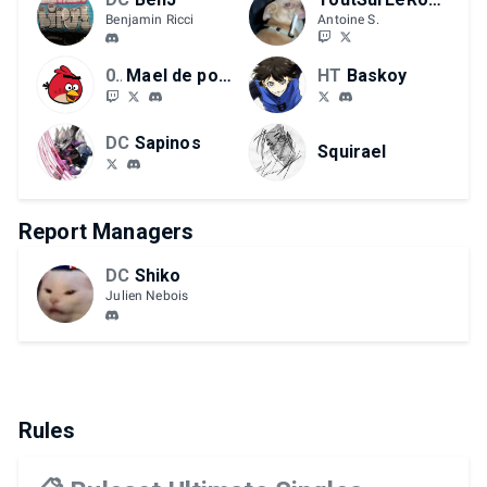
Benjamin Ricci
Antoine S.
02C
Mael de poulet
HT
Baskoy
DC
Sapinos
Squirael
Report Managers
DC
Shiko
Julien Nebois
Rules