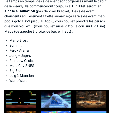
De temps en temps, des side event sont organisés avant le début
de la weekly. Ils commenceront toujours à
18h00
et seront en
single elimination
(pas de loser bracket). Les side event
changent régulièrement ! Cette semaine ça sera side event map
pool rigolo ! Bo3 jusqu'au top 8, vous pouvez prendre les persos
que vous voulez... (vous pouvez aussi ditto Falcon sur Big Blue)
Maps (de gauche à droite, de bas en haut) :
Mario Bros.
Summit
Ferox Arena
Jungle Japes
Rainbow Cruise
Mute City SNES
Big Blue
Luigi's Mansion
Wario Ware