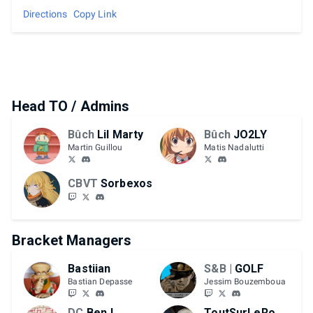
Directions
Copy Link
Head TO / Admins
Bûch
Lil Marty
Bûch
JO2LY
Martin Guillou
Matis Nadalutti
CBVT
Sorbexos
Bracket Managers
Bastiian
S&B |
GOLF
Bastian Depasse
Jessim Bouzemboua
DC
BenJ
ToutSurLeRouge !