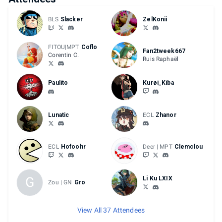
BLS
Slacker
ZelKonii
FITOU|MPT
Coflo
Fan2tweek667
Corentin C.
Ruis Raphaël
Paulito
Kurøi_Kiba
Lunatic
ECL
Zhanor
ECL
Hofoohr
Deer | MPT
Clemclou
G
Li Ku LXIX
Zou | GN
Gro
View All 37 Attendees