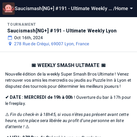
Saucismash[NG+] #191 - Ultimate Weekly L
/
Home
yon
TOURNAMENT
Saucismash[NG+] #191 - Ultimate Weekly Lyon
Oct 16th, 2024
278 Rue de Créqui, 69007 Lyon, France
📅 WEEKLY SMASH ULTIMATE 📅
Nouvelle édition de la weekly Super Smash Bros Ultimate ! Venez
retrouver vos amis les mercredis ou jeudis au Puzzle Inn à Lyon et
disputez des tournois pour déterminer les meilleurs joueurs !
✔ DATE :
MERCREDI de 19h à 00h
! Ouverture du bar à 17h pour
le freeplay.
⚠️
Fin du check-in à 18h45, si vous n'êtes pas présent avant cette
heure, votre place sera libérée au profit d'une personne en liste
d'attente !
⚠️