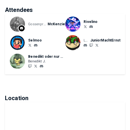
Attendees
Rivelino
Gossenprofit
McKenzie
Selmoo
LL BCM
JuniorMachtErnst
Benedikt oder nur Bene
Benedikt J.
Location