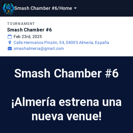
Smash Chamber #6
/
Home
TOURNAMENT
Smash Chamber #6
Feb 23rd, 2025
Calle Hermanos Pinzón, 54, 04005 Almería, España
smashalmeria@gmail.com
Smash Chamber #6
¡Almería estrena una
nueva venue!