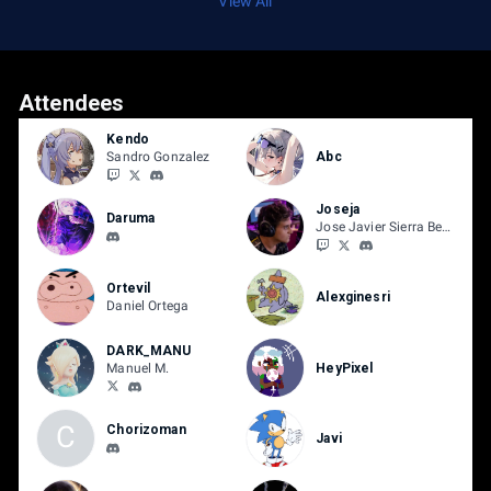
View All
Attendees
Kendo
Sandro Gonzalez
Abc
Joseja
Daruma
Jose Javier Sierra Berdún
Ortevil
Alexginesri
Daniel Ortega
DARK_MANU
Manuel M.
HeyPixel
C
Chorizoman
Javi