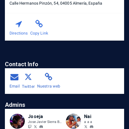
Calle Hermanos Pinzón, 54, 04005 Almería, España
Directions
Copy Link
Contact Info
Email
Nuestra web
Twitter
Admins
Joseja
Nai
Jose Javier Sierra Berdún
a a a