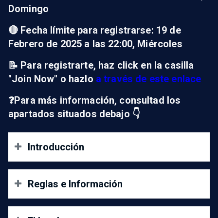
Domingo
🔴 Fecha límite para registrarse: 19 de
Febrero de 2025 a las 22:00, Miércoles
📝 Para registrarte, haz click en la casilla
"Join Now" o hazlo
a través de este enlace
❓Para más información, consultad los
apartados situados debajo 👇
Introducción
Lo principal: Cada jugador debe traerse su
Reglas e Información
propio mando de casa. Dicho mando puede ser
cualquiera que sea compatible con Nintendo
Switch (GameCube original, Mando Pro,
El reglamento que se seguirá en este torneo podrás
Joycons, Mandos alámbricos/inalámbricos de