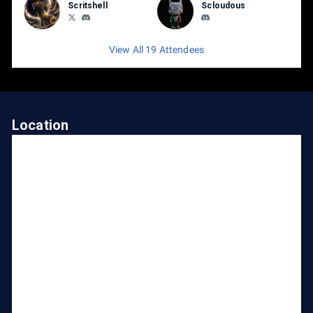
Scritshell
Scloudous
View All 19 Attendees
Location