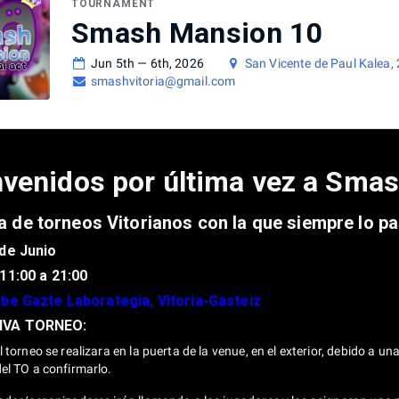
TOURNAMENT
Smash Mansion 10
Jun 5th — 6th, 2026
San Vicente de Paul Kalea,
smashvitoria@gmail.com
nvenidos por última vez a Sma
a de torneos Vitorianos con la que siempre lo 
 de Junio
11:00 a 21:00
be Gazte Laborategia, Vitoria-Gasteiz
VA TORNEO:
l torneo se realizara en la puerta de la venue, en el exterior, debido a 
el TO a confirmarlo.