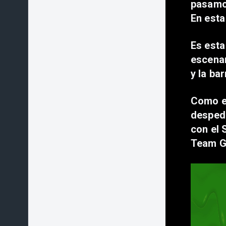
pasamo
En esta
Es esta
escenar
y la ba
Como es
despedi
con el 
Team Go