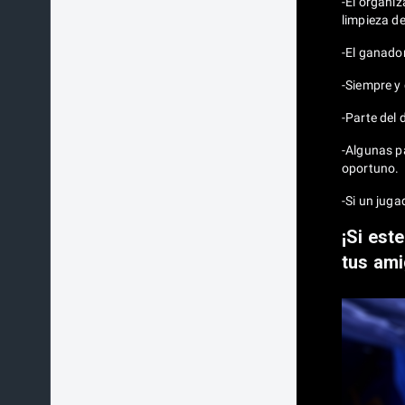
-El organi
limpieza de
-El ganador
-Siempre y 
-Parte del
-Algunas p
oportuno.
-Si un jug
¡Si est
tus am