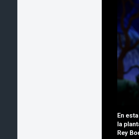
En esta
la plan
Rey Boo