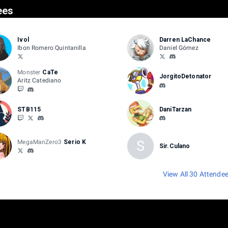
ees
Ivol
Darren LaChance
Ibon Romero Quintanilla
Daniel Gómez
Monster
CaTe
JorgitoDetonator
Aritz Catediano
STB115
DaniTarzan
S
MegaManZero3
Serio K
Sir.Culano
View All 30 Attende