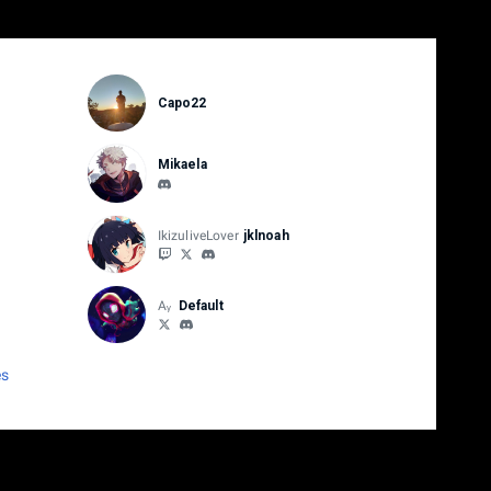
Capo22
Mikaela
IkizuliveLover
jklnoah
Aᵧ
Default
es