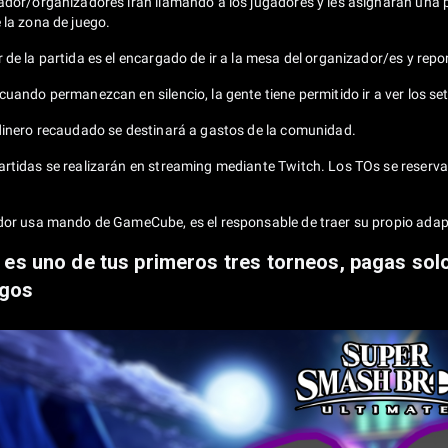
zador/organizadores irán llamando a los jugadores y les asignaran una p
 la zona de juego.
 de la partida es el encargado de ir a la mesa del organizador/es y repo
cuando permanezcan en silencio, la gente tiene permitido ir a ver los se
 dinero recaudado se destinará a gastos de la comunidad.
artidas se realizarán en streaming mediante Twitch. Los TOs se reserv
ador usa mando de GameCube, es el responsable de traer su propio adap
e es uno de tus primeros tres torneos, pagas solo
igos