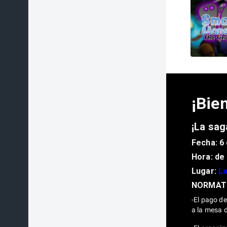
¡Bie
¡La sag
Fecha: 6
Hora: de 
Lugar:
La
NORMATI
-El pago de
a la mesa d