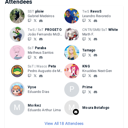
Attendees
SST
ploiw
TwS
RevoS
Gabriel Medeiros
Leandro Revoredo
TwS / SsT
PROGETO
CNTR/SMB/SsT
White
João Fernando McDowell
Math F.
SsT
Paraba
Tamago
Matheus Santos
SsT | Wasco
Peta
KNG
Pedro Augusto de Melo Tonacio
Knuckles Next-Gen
P
Vyse
Prime
Eduardo Dias
M
M
Morkez
Moura Botafogo
Eduardo Arthur Lima
View All 18 Attendees