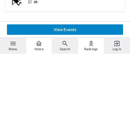
View Events
Menu
Home
Search
Rankings
Log in