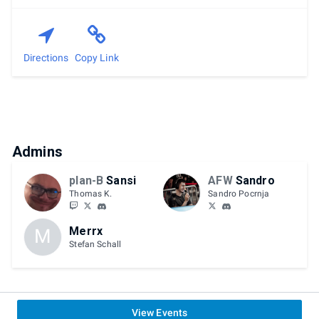
Directions
Copy Link
Admins
plan-B
Sansi
AFW
Sandro
Thomas K.
Sandro Pocrnja
Merrx
M
Stefan Schall
View Events