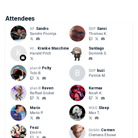
Attendees
AF
Sandro
SSP
Sansi
Sandro Pocrnja
Thomas K.
HIVE
Kranke Maschine
Santiago
K
Harald Pilch
Dominik S.
plan-B
Polty
B
SSP
buzi
Tobi B.
Patrick M.
plan-B
Raven
Karmaa
Raffael Gruber
Noah K.
Mario
WAG
Sleep
Mario P.
Max T.
Feaz
Goblin
Cemen
Emil H.
Clemens Ebowe