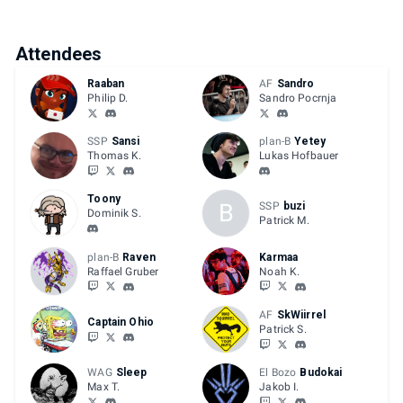
Attendees
Raaban
AF
Sandro
Philip D.
Sandro Pocrnja
SSP
Sansi
plan-B
Yetey
Thomas K.
Lukas Hofbauer
Toony
B
SSP
buzi
Dominik S.
Patrick M.
plan-B
Raven
Karmaa
Raffael Gruber
Noah K.
AF
SkWiirrel
Captain Ohio
Patrick S.
WAG
Sleep
El Bozo
Budokai
Max T.
Jakob I.