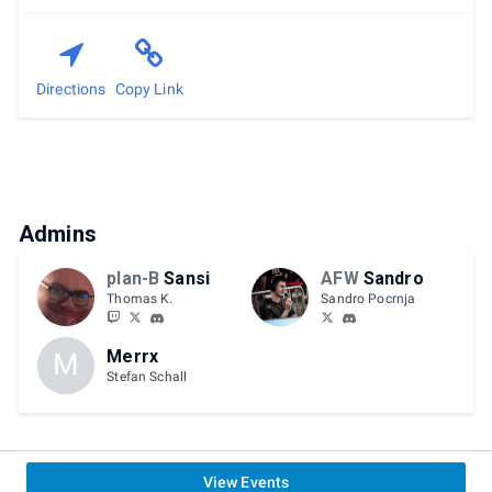
Directions
Copy Link
Admins
plan-B
Sansi
AFW
Sandro
Thomas K.
Sandro Pocrnja
Merrx
M
Stefan Schall
View Events