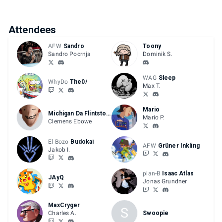
Attendees
AFW
Sandro
Toony
Sandro Pocrnja
Dominik S.
WAG
Sleep
WhyDo
The0/
Max T.
Mario
Michigan Da Flintstone
Mario P.
Clemens Ebowe
El Bozo
Budokai
AFW
Grüner Inkling
Jakob I.
plan-B
Isaac Atlas
JAyQ
Jonas Grundner
MaxCryger
S
Charles A.
Swoopie