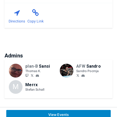
Directions
Copy Link
Admins
plan-B
Sansi
AFW
Sandro
Thomas K.
Sandro Pocrnja
Merrx
M
Stefan Schall
View Events