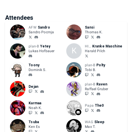
Attendees
AFW
Sandro
Sansi
Sandro Pocrnja
Thomas K.
plan-B
Yetey
HIVE
Kranke Maschine
K
Lukas Hofbauer
Harald Pilch
Toony
plan-B
Polty
Dominik S.
Tobi B.
plan-B
Raven
Dejan
Raffael Gruber
Karmaa
Papa
The0
Noah K.
Tsuba
WAG
Sleep
Ken Es
Max T.