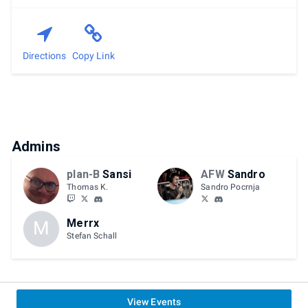
Directions
Copy Link
Admins
plan-B
Sansi
AFW
Sandro
Thomas K.
Sandro Pocrnja
Merrx
M
Stefan Schall
View Events