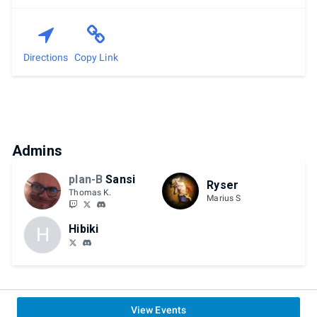
Directions
Copy Link
Admins
plan-B
Sansi
Ryser
Thomas K.
Marius S
Hibiki
H
View Events