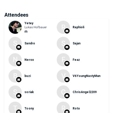
Attendees
Yetey
R
Lukas Hofbauer
Raphioli
S
S
Sandro
Sajan
N
F
Nerox
Feaz
B
V
buzi
V6YoungNastyMan
S
C
soriak
ChrisAngel2209
T
R
Toony
Roto