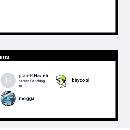
ins
plan-B
Haseh
H
bbycool
Stefan Fasching
mogga