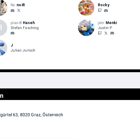
Re
noiR
Rocky
plan-B
Haseh
jstn
Menki
H
Stefan Fasching
Justin P
J
Julian Jurisch
on
ürtel 63, 8020 Graz, Österreich