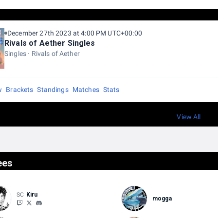
December 27th 2023 at 4:00 PM UTC+00:00
Rivals of Aether Singles
Singles
Rivals of Aether
w
Brackets
Standings
Matches
Stats
View All
ees
SC
Kiru
mogga