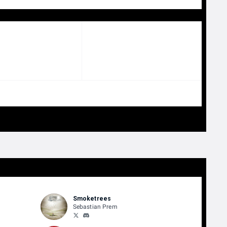
Smoketrees
Sebastian Prem