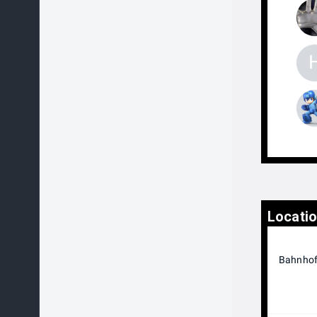
Locati
Bahnhofg