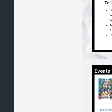
Tei
B
v
w
T
a
R
Events
Overvie