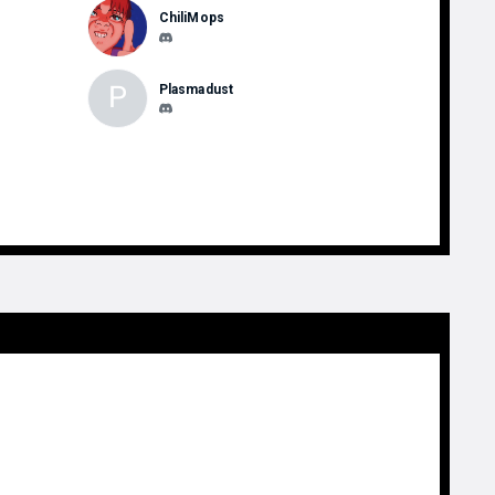
ChiliMops
P
Plasmadust