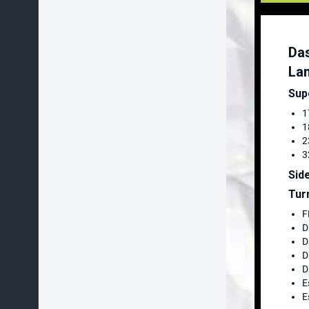
Das
Lan
Sup
1
1
2
3
Sid
Tur
F
D
D
D
D
E
E