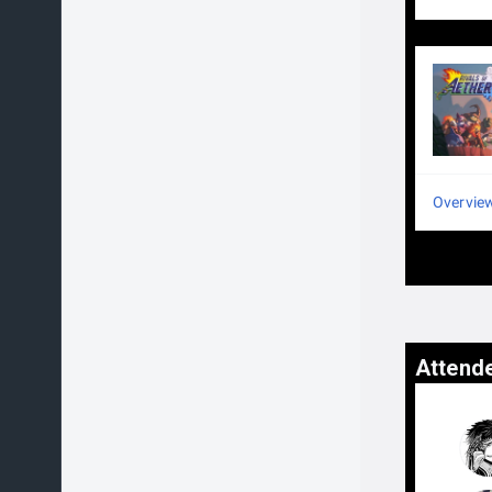
Overvie
Attend