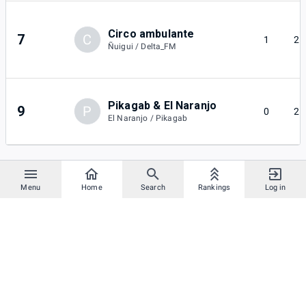
Circo ambulante
7
C
1
2
Ñuigui / Delta_FM
Pikagab & El Naranjo
9
P
0
2
El Naranjo / Pikagab
Menu
Home
Search
Rankings
Log in