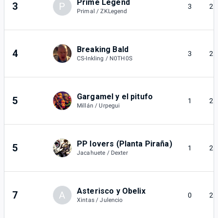
Prime Legend
3
P
3
2
Primal / ZKLegend
Breaking Bald
4
3
2
CS-Inkling / N0TH0S
Gargamel y el pitufo
5
1
2
Millán / Urpegui
PP lovers (Planta Piraña)
5
1
2
Jacahuete / Dexter
Asterisco y Obelix
7
A
0
2
Xintas / Julencio