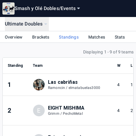
Smash y Olé Dobles
/
Events
Ultimate Doubles
Overview
Brackets
Standings
Matches
Stats
Displaying 1 - 9 of 9 teams
Standing
Team
W
L
Las cabriñas
1
4
1
Ramoncin / elmatabuelas3000
EIGHT MISHIMA
2
E
4
2
Grimm / PechoMetal