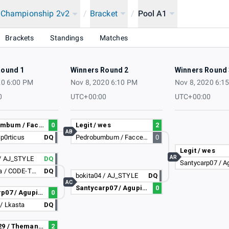
a Championship 2v2
/
Bracket
/
Pool A1
onship 2020
Brackets
Standings
Matches
Round 1
Winners Round 2
Winners Round 
20 6:00 PM
Nov 8, 2020 6:10 PM
Nov 8, 2020 6:1
0
UTC+00:00
UTC+00:00
Pedrobumbum / Facceles
0
Legit / wes
2
AB
Sp0rticus
DQ
Pedrobumbum / Facceles
0
Legit / wes
AR
 / AJ_STYLE
DQ
Dann_zika / CODE-TOPIC
DQ
bokita04 / AJ_STYLE
DQ
AC
Santycarp07 / Agupipe08
0
Santycarp07 / Agupipe08
0
/ Lkasta
DQ
Renato429 / Themandiga
2