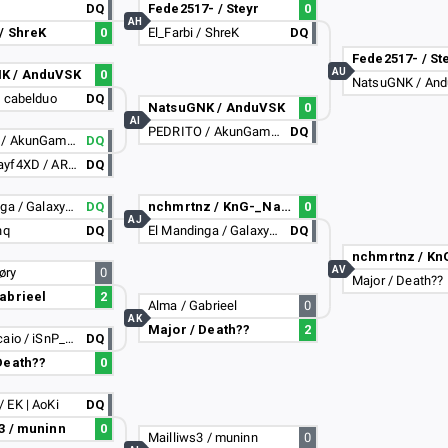
DQ
Fede2517- / Steyr
0
AH
 / ShreK
0
El_Farbi / ShreK
DQ
Fede2517- / St
AU
K / AnduVSK
0
NatsuGNK / An
2 cabelduo
DQ
NatsuGNK / AnduVSK
0
AI
PEDRITO / AkunGamer
DQ
PEDRITO / AkunGamer
DQ
zPeed_Mayf4XD / ARG | Tempo
DQ
El Mandinga / GalaxyPredators
DQ
nchmrtnz / KnG-_Nauu234
0
AJ
hq
DQ
El Mandinga / GalaxyPredators
DQ
AV
løry
0
Major / Death??
abrieel
2
Alma / Gabrieel
0
AK
Major / Death??
2
Soledybycaio / iSnP_DeHiT
DQ
Death??
0
 EK | AoKi
DQ
3 / muninn
0
Mailliws3 / muninn
0