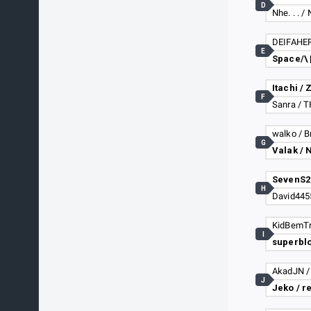
D
Nhe. . . / 
E
Space/\ 
Itachi /
F
walko / B
G
H
David4455
I
superbl
J
Jeko / r