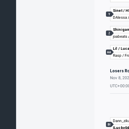
Sinet / 
Y
Z
joabeats 
Lil / Luc
AA
Rasp / F
Losers R
Nov 8, 20
UTC+00:0
BI
ILucky04