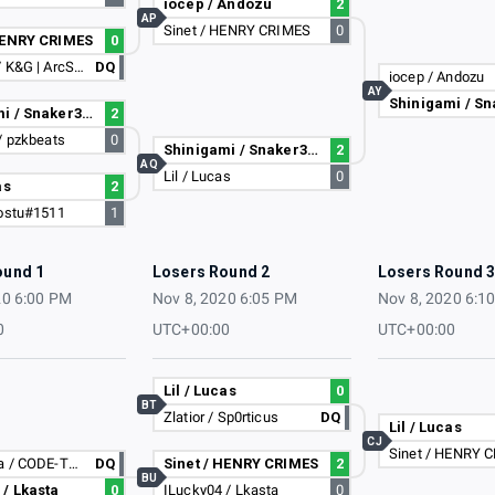
iocep / Andozu
2
AP
Sinet / HENRY CRIMES
0
HENRY CRIMES
0
DAlessa / K&G | ArcStrom
DQ
iocep / Andozu
AY
Shinigami / Snaker306
2
/ pzkbeats
0
Shinigami / Snaker306
2
AQ
Lil / Lucas
0
as
2
rostu#1511
1
ound 1
Losers Round 2
Losers Round 
20 6:00 PM
Nov 8, 2020 6:05 PM
Nov 8, 2020 6:1
0
UTC+00:00
UTC+00:00
Lil / Lucas
0
BT
Zlatior / Sp0rticus
DQ
Lil / Lucas
CJ
Sinet / HENRY 
Dann_zika / CODE-TOPIC
DQ
Sinet / HENRY CRIMES
2
BU
 / Lkasta
0
ILucky04 / Lkasta
0