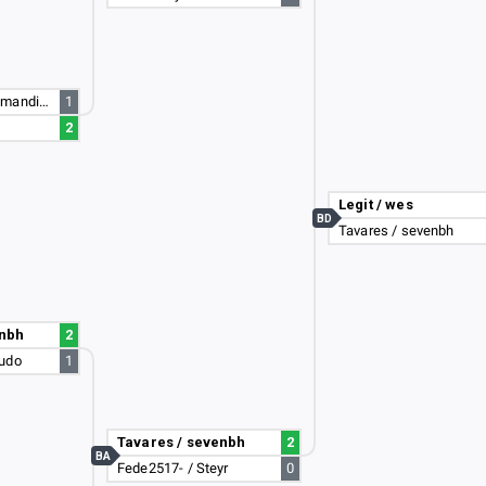
Renato429 / Themandiga
1
2
Legit / wes
BD
Tavares / sevenbh
enbh
2
yudo
1
Tavares / sevenbh
2
BA
Fede2517- / Steyr
0