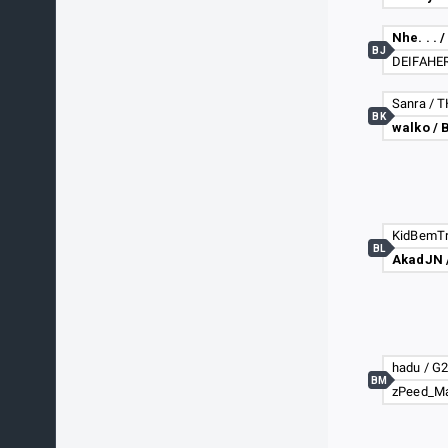
Nhe. . . /
BJ
BK
walko / 
BL
hadu / G
BM