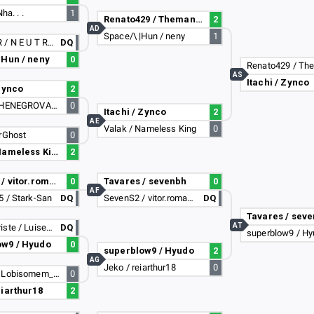
Nha. . .
1
Renato429 / Themandiga
2
AD
Space/\ |Hun / neny
1
DEIFAHER / N E U T R O#5233
DQ
|Hun / neny
0
AS
Itachi / Zynco
 Zynco
2
Sanra / THENEGROVARA
0
Itachi / Zynco
2
AE
Valak / Nameless King
0
rGhost
0
Valak / Nameless King
2
SevenㅤS2 / vitor.romano.rocha
0
Tavares / sevenbh
0
AF
 / Stark-San
DQ
SevenㅤS2 / vitor.romano.rocha
DQ
Tavares / sev
AT
KidBemTriste / Luiseera
DQ
superblow9 / H
ow9 / Hyudo
0
superblow9 / Hyudo
2
AG
Jeko / reiarthur18
0
AkadJN / Lobisomem_hs
0
eiarthur18
2