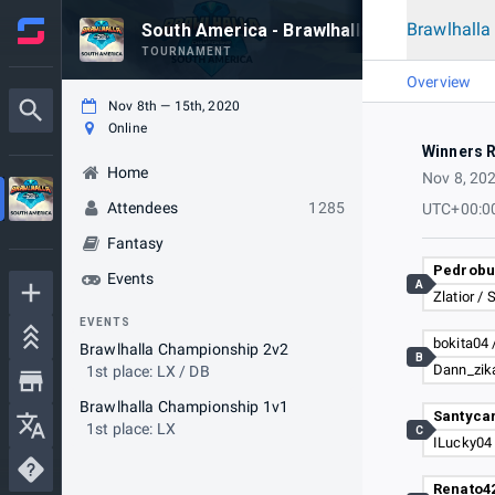
Brawlhall
South America - Brawlhalla World Champi
TOURNAMENT
Overview
Nov 8th — 15th, 2020
Online
Winners 
Home
Nov 8, 20
Attendees
1285
UTC+00:0
Fantasy
Events
A
Zlatior / 
EVENTS
bokita04
Brawlhalla Championship 2v2
B
1st place: LX / DB
Brawlhalla Championship 1v1
1st place: LX
C
ILucky04 