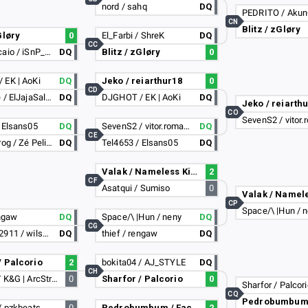
nord / sahq
DQ
CN
Blitz / zGløry
Gløry
0
El_Farbi / ShreK
DQ
CC
Soledybycaio / iSnP_DeHiT
DQ
Blitz / zGløry
0
 EK | AoKi
DQ
Jeko / reiarthur18
0
CD
BAskyline / ElJajaSaludos_89
DQ
DJGHOT / EK | AoKi
DQ
Jeko / reiarth
CO
 Elsans05
DQ
SevenㅤS2 / vitor.romano.rocha
DQ
CE
DirectorFrog / Zé Pelinho
DQ
Tel4653 / Elsans05
DQ
Valak / Nameless King
2
CF
Asatqui / Sumiso
0
CP
Space/\ |Hun / 
engaw
DQ
Space/\ |Hun / neny
DQ
CG
AgusPlay2911 / wilsonesko
DQ
thief / rengaw
DQ
/ Palcorio
2
bokita04 / AJ_STYLE
DQ
CH
DAlessa / K&G | ArcStrom
0
Sharfor / Palcorio
0
Sharfor / Palcor
CQ
/ pzkbeats
0
Pedrobumbum / Facceles
2