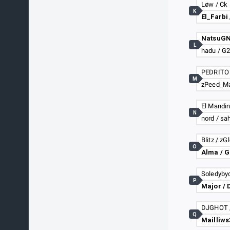
Løw / Ck
K
El_Farbi
NatsuGN
L
hadu / G
M
N
nord / sa
Blitz / zG
O
Alma / G
P
Major / 
DJGHOT /
Q
Mailliws