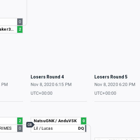
0
Shinigami / Snaker306
2
3
Losers Round 4
Losers Round 5
0 PM
Nov 8, 2020 6:15 PM
Nov 8, 2020 6:20 PM
UTC+00:00
UTC+00:00
2
NatsuGNK / AnduVSK
0
CR
CRIMES
0
Lil / Lucas
DQ