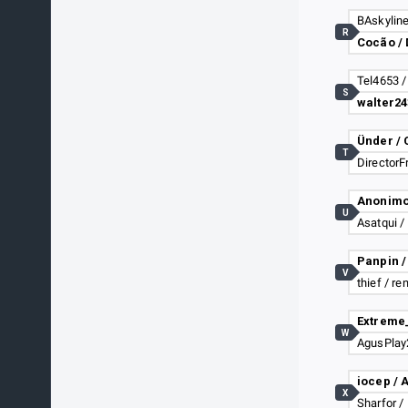
R
Cocão / 
Tel4653 /
S
Ünder /
T
U
Asatqui /
Panpin 
V
thief / r
W
iocep /
X
Sharfor /