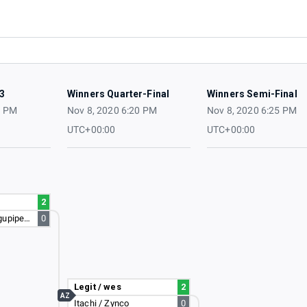
3
Winners Quarter-Final
Winners Semi-Final
5 PM
Nov 8, 2020 6:20 PM
Nov 8, 2020 6:25 PM
UTC+00:00
UTC+00:00
2
Santycarp07 / Agupipe08
0
Legit / wes
2
AZ
Itachi / Zynco
0