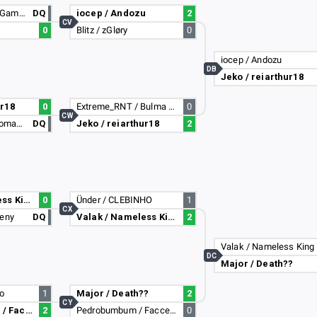
PEDRITO / AkunGamer
DQ
iocep / Andozu
2
CV
0
Blitz / zGløry
0
iocep / Andozu
DB
Jeko / reiarthur18
ur18
0
Extreme_RNT / Bulma Terrorista
0
CW
SevenㅤS2 / vitor.romano.rocha
DQ
Jeko / reiarthur18
2
Valak / Nameless King
0
Ünder / CLEBINHO
1
CX
neny
DQ
Valak / Nameless King
2
Valak / Nameless King
DC
Major / Death??
io
1
Major / Death??
2
CY
Pedrobumbum / Facceles
2
Pedrobumbum / Facceles
0