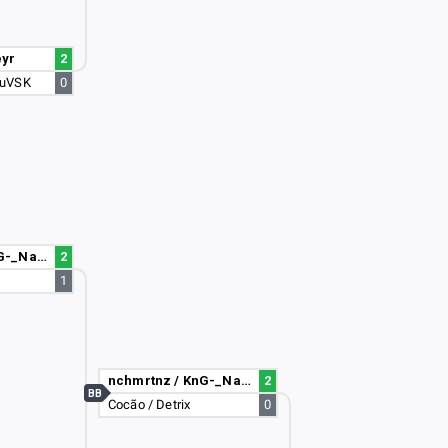
eyr
2
duVSK
0
nchmrtnz / KnG-_Nauu234
2
1
nchmrtnz / KnG-_Nauu234
2
BB
Cocão / Detrix
0