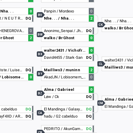
 Nha. . .
0
Panpin / Mordexo
0
BV
DEIFAHER / N E U T R O#5233
DQ
Nhe. . . / Nha. . .
2
Nhe. . . / Nha. . .
CK
walko / BrGhos
Sanra / THENEGROVARA
0
Anonimo_Senpai / JhonnyXDMD
DQ
BW
BrGhost
2
walko / BrGhost
0
walter2431 / Vichofresh
0
BX
David4455 / Stark-San
DQ
walter2431 / Vi
CL
Mailliws3 / mu
KidBemTriste / Luiseera
DQ
Mailliws3 / muninn
2
BY
AkadJN / Lobisomem_hs
0
AkadJN / Lobisomem_hs
0
Alma / Gabrieel
0
BZ
Løw / Ck
DQ
Alma / Gabriee
CM
2 cabelduo
DQ
El Mandinga / GalaxyPredators
DQ
CA
zPeed_Mayf4XD / ARG | Tempo
DQ
hadu / G2 cabelduo
DQ
PEDRITO / AkunGamer
DQ
CB