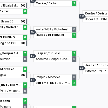
AL
Cocão / Detrix
2
BAskyline / ElJajaSaludos_89
DQ
Detrix
0
Cocão / Detrix
AW
Ünder / CLEBIN
 Elsans05
DQ
walter2431 / Vichofresh
0
walter2431 / Vichofresh
0
AM
Ünder / CLEBINHO
2
 CLEBINHO
0
DirectorFrog / Zé Pelinho
DQ
Anonimo_Senpai / JhonnyXDMD
2
Jesper / t r i c c
2
AN
 Sumiso
0
Anonimo_Senpai / JhonnyXDMD
0
Jesper / t r i c 
AX
/ Mordexo
0
engaw
DQ
Panpin / Mordexo
0
AO
Extreme_RNT / Bulma Terrorista
2
Extreme_RNT / Bulma Terrorista
2
AgusPlay2911 / wilsonesko
0
 Andozu
2
 Palcorio
0