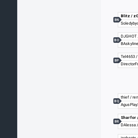
Blitz / z
BN
DJGHOT /
BO
Tel4653 /
BP
thief / r
BQ
Sharfor 
BR
joabeats 