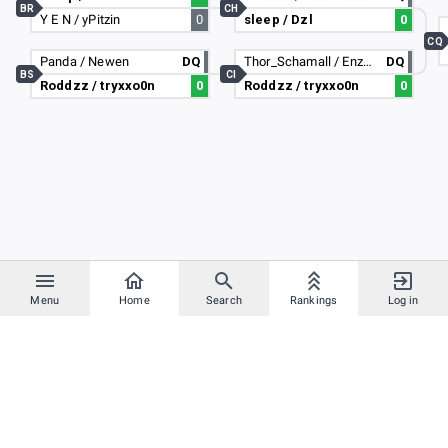
BR
CH
Y E N / yPitzin
0
sleep / Dzl
0
CQ
Panda / Newen
DQ
Thor_Schamall / EnzalGames
DQ
BS
CI
Roddzz / tryxxo0n
0
Roddzz / tryxxo0n
0
Menu
Home
Search
Rankings
Log in