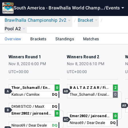
South America - Brawlhalla World Champio
/
Events
nship 2020
Brawlhalla Championship 2v2
/
Bracket
/
Pool A2
Overview
Brackets
Standings
Matches
Winners Round 1
Winners Round 2
W
Nov 8, 2020 6:00 PM
Nov 8, 2020 6:10 PM
N
UTC+00:00
UTC+00:00
U
Thor_Schamall / EnzalGames
0
B A L T A Z Z A R / Fiend
2
A
AB
Katsun / Camilox
DQ
Thor_Schamall / EnzalGames
0
AR
DKMISTICO / MaaX
DQ
B
Emer2802 / jairoandres1922
0
Emer2802 / jairoandres1922
0
AC
Ninao69 / Dear Deale
DQ
Ninao69 / Dear Deale
DQ