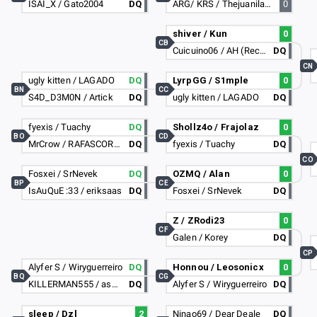
ISAI_X / Gato2004
DQ
ARG/ KRS / Thejuanilanus
0
shiver / Kun
0
CB
Cuicuino06 / AH (Reclutando)
DQ
CN
ugly kitten / LAGADO
DQ
LyrpGG / S1mple
0
BN
CC
S4D_D3M0N / Artick
DQ
ugly kitten / LAGADO
DQ
fyexis / Tuachy
DQ
Shollz4o / Frajolaz
0
BO
CD
MrCrow / RAFASCORPION
DQ
fyexis / Tuachy
DQ
CO
Fosxei / SrNevek
DQ
OZMQ / Alan
0
BP
CE
IsAuQuE :33 / eriksaas
DQ
Fosxei / SrNevek
DQ
Z / ZRodi23
0
CF
Galen / Korey
DQ
CP
Alyfer S / Wiryguerreiro
DQ
Honnou / Leosonicx
0
BQ
CG
KILLERMAN555 / assassinscrack50
DQ
Alyfer S / Wiryguerreiro
DQ
sleep / Dzl
2
Ninao69 / Dear Deale
DQ