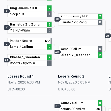
King Juaum / H R
2
X
sleep / Dzl
1
King Juaum / H R
2
AP
Barreto / Zig Zong
0
Barreto / Zig Zong
2
Y
Y E N / yPitzin
0
AY
Panda / Newen
DQ
Z
kame / Callum
0
kame / Callum
0
AQ
Okashi / _weenden
2
Okashi / _weenden
2
AA
Roddzz / tryxxo0n
0
Losers Round 1
Losers Round 2
L
Nov 8, 2020 6:00 PM
Nov 8, 2020 6:05 PM
N
UTC+00:00
UTC+00:00
U
kame / Callum
0
BT
Katsun / Camilox
DQ