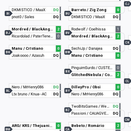
CJ
DKMISTICO / MaaX
DQ
Barreto / Zig Zong
0
BI
BU
pnot0 / Sales
DQ
DKMISTICO / MaaX
DQ
Mordred / BlackAngelZ
2
Rodwolf / Coelhissa
1
BJ
BV
Ricardolad / PaterTenebrarum
0
Mordred / BlackAngelZ
2
CK
Manu / CrIstiano
0
SechiJp / Danajea
DQ
BK
BW
Joakoooo / Azasuh
DQ
Manu / CrIstiano
0
PinguimSurdo / CUSTELA
0
BX
GlitchedNebula / Code-AlvaritoAfu
2
CL
Nero / MrHenry086
DQ
DilleyPro / Obsi
0
BL
BY
Ltx bruno / Knua--AC
DQ
Nero / MrHenry086
DQ
TwoBitsGames / Wendellzin
DQ
BZ
Passioni / CAUAGVETER
DQ
CM
ARG/ KRS / Thejuanilanus
0
Bebeto / Romário
2
BM
CA