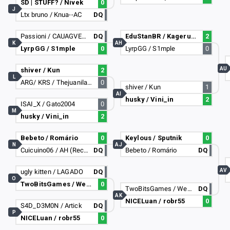
SD | STUFF? / Nivek
0
J
Ltx bruno / Knua--AC
DQ
Passioni / CAUAGVETER
DQ
EduStanBR / Kagerume
2
K
AH
LyrpGG / S1mple
0
LyrpGG / S1mple
0
AU
shiver / Kun
2
L
ARG/ KRS / Thejuanilanus
0
shiver / Kun
1
AI
husky / Vini_in
2
ISAI_X / Gato2004
0
M
husky / Vini_in
2
Bebeto / Romário
0
Keylous / Sputnik
0
N
AJ
Cuicuino06 / AH (Reclutando)
DQ
Bebeto / Romário
DQ
AV
ugly kitten / LAGADO
DQ
O
TwoBitsGames / Wendellzin
0
TwoBitsGames / Wendellzin
DQ
AK
NICELuan / robr55
0
S4D_D3M0N / Artick
DQ
P
NICELuan / robr55
0