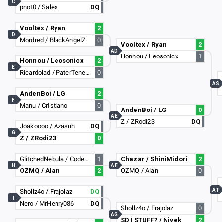
C
pnot0 / Sales
DQ
Vooltex / Ryan
2
D
Mordred / BlackAngelZ
0
Vooltex / Ryan
2
AD
Honnou / Leosonicx
1
Honnou / Leosonicx
2
E
Ricardolad / PaterTenebrarum
0
AS
AndenBoi / LG
2
F
Manu / CrIstiano
0
AndenBoi / LG
0
AE
Z / ZRodi23
DQ
Joakoooo / Azasuh
DQ
G
Z / ZRodi23
0
GlitchedNebula / Code-AlvaritoAfu
1
Chazar / ShiniMidori
2
H
AF
OZMQ / Alan
2
OZMQ / Alan
0
AT
Shollz4o / Frajolaz
DQ
I
Nero / MrHenry086
DQ
Shollz4o / Frajolaz
0
AG
SD | STUFF? / Nivek
2