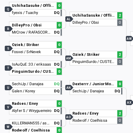
UchihaSasuke / Offline
0
Q
fyexis / Tuachy
DQ
UchihaSasuke / Offline
2
AL
DilleyPro / Obsi
0
DilleyPro / Obsi
0
R
MrCrow / RAFASCORPION
DQ
AW
Oziek / Striker
0
S
Fosxei / SrNevek
DQ
Oziek / Striker
2
AM
PinguimSurdo / CUSTELA
0
IsAuQuE :33 / eriksaas
DQ
T
PinguimSurdo / CUSTELA
0
SechiJp / Danajea
DQ
Dexterrr / JuniorMoraes13
0
U
AN
Galen / Korey
DQ
SechiJp / Danajea
DQ
AX
Radses / Envy
0
V
Alyfer S / Wiryguerreiro
DQ
Radses / Envy
2
AO
Rodwolf / Coelhissa
0
KILLERMAN555 / assassinscrack50
DQ
W
Rodwolf / Coelhissa
0