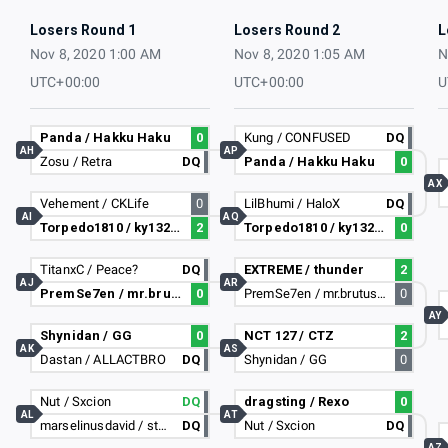
Losers Round 1
Losers Round 2
L
Nov 8, 2020 1:00 AM
Nov 8, 2020 1:05 AM
N
UTC+00:00
UTC+00:00
U
Panda / Hakku Haku
0
Kung / CONFUSED
DQ
AH
AP
Zosu / Retra
DQ
Panda / Hakku Haku
0
AX
Vehement / CKLife
0
LilBhumi / HaloX
DQ
AI
AQ
Torpedo1810 / ky132526
2
Torpedo1810 / ky132526
0
TitanxC / Peace?
DQ
EXTREME / thunder
2
AJ
AR
PremSe7en / mr.brutus_12
0
PremSe7en / mr.brutus_12
0
AY
Shynidan / GG
0
NCT 127 / CTZ
2
AK
AS
Dastan / ALLACTBRO
DQ
Shynidan / GG
0
Nut / Sxcion
DQ
dragsting / Rexo
0
AL
AT
marselinusdavid / stev131
DQ
Nut / Sxcion
DQ
AZ