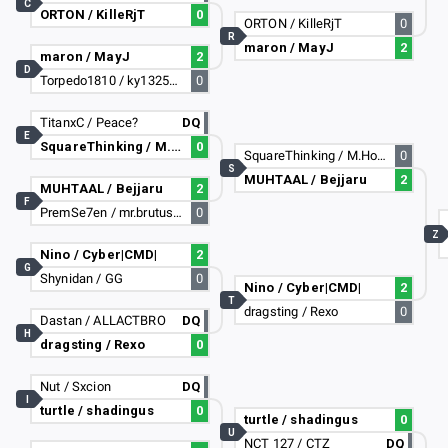
C
ORTON / KilleRjT
0
ORTON / KilleRjT
0
R
maron / MayJ
2
maron / MayJ
2
D
Torpedo1810 / ky132526
0
TitanxC / Peace?
DQ
E
SquareThinking / M.Hot Dog
0
SquareThinking / M.Hot Dog
0
S
MUHTAAL / Bejjaru
2
MUHTAAL / Bejjaru
2
F
PremSe7en / mr.brutus_12
0
Z
Nino / Cyber|CMD|
2
G
Shynidan / GG
0
Nino / Cyber|CMD|
2
T
dragsting / Rexo
0
Dastan / ALLACTBRO
DQ
H
dragsting / Rexo
0
Nut / Sxcion
DQ
I
turtle / shadingus
0
turtle / shadingus
0
U
NCT 127 / CTZ
DQ