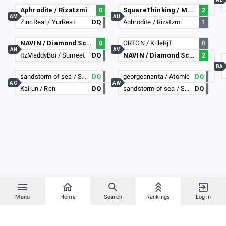
Aphrodite / Rizatzmi
0
SquareThinking / M.Hot Dog
2
AM
AU
ZincReal / YurReaL
DQ
Aphrodite / Rizatzmi
1
NAVIN / Diamond Scope
0
ORTON / KilleRjT
0
AN
AV
ItzMaddyBoi / Sumeet
DQ
NAVIN / Diamond Scope
2
BA
sandstorm of sea / Sea Devils
DQ
georgeananta / Atomic
DQ
AO
AW
Kailun / Ren
DQ
sandstorm of sea / Sea Devils
DQ
Menu
Home
Search
Rankings
Log in