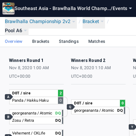
Southeast Asia - Brawlhalla World Champi
/
Events
onship 2020
Brawlhalla Championship 2v2
/
Bracket
/
Pool A6
Overview
Brackets
Standings
Matches
Winners Round 1
Winners Round 2
W
Nov 8, 2020 1:00 AM
Nov 8, 2020 1:10 AM
N
UTC+00:00
UTC+00:00
U
D0T / sire
2
A
Panda / Hakku Haku
0
D0T / sire
0
Q
georgeananta / Atomic
DQ
georgeananta / Atomic
DQ
B
Zosu / Retra
DQ
Y
Vehement / CKLife
DQ