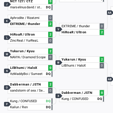
NCT 127 / CTZ
0
J
marselinusdavid / stev131
DQ
AA
Aphrodite / Rizatzmi
0
K
EXTREME / thunder
2
EXTREME / thunder
0
V
HiRoaR / Ultron
2
HiRoaR / Ultron
2
L
ZincReal / YurReaL
0
Yukarun / Kyuu
2
M
NAVIN / Diamond Scope
0
Yukarun / Kyuu
2
W
LilBhumi / HaloX
0
LilBhumi / HaloX
0
N
ItzMaddyBoi / Sumeet
DQ
AB
Dabberman / JSTN
2
O
sandstorm of sea / Sea Devils
0
Dabberman / JSTN
0
X
Kung / CONFUSED
DQ
Kung / CONFUSED
DQ
P
Kailun / Ren
DQ