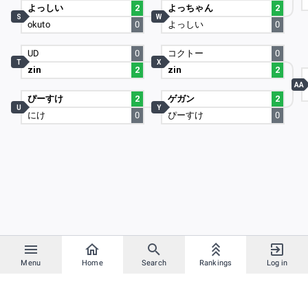
よっしい
2
よっちゃん
2
S
W
okuto
0
よっしい
0
UD
0
コクトー
0
T
X
zin
2
zin
2
AA
ぴーすけ
2
ゲガン
2
U
Y
にけ
0
ぴーすけ
0
Menu
Home
Search
Rankings
Log in