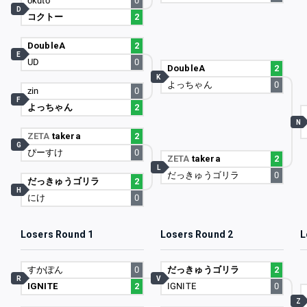
okuto
0
D
コクトー
2
DoubleA
2
E
UD
0
DoubleA
2
K
よっちゃん
0
zin
0
F
よっちゃん
2
N
ZETA
takera
2
G
ぴーすけ
0
ZETA
takera
2
L
だっきゅうゴリラ
0
だっきゅうゴリラ
2
H
にけ
0
Losers Round 1
Losers Round 2
L
すかぽん
0
だっきゅうゴリラ
2
R
V
IGNITE
2
IGNITE
0
Z