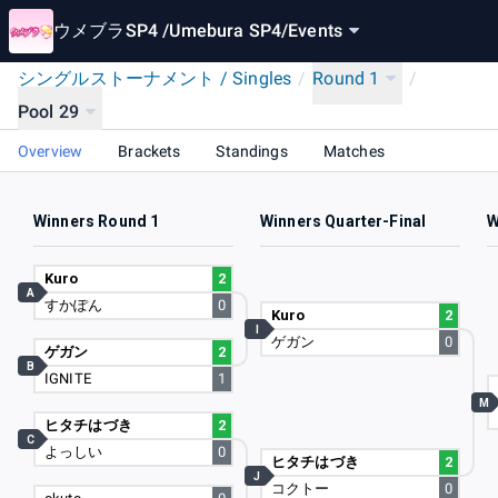
ウメブラSP4 /Umebura SP4
/
Events
シングルストーナメント / Singles
/
Round 1
/
Pool 29
Overview
Brackets
Standings
Matches
Winners Round 1
Winners Quarter-Final
W
Kuro
2
A
すかぽん
0
Kuro
2
I
ゲガン
0
ゲガン
2
B
IGNITE
1
M
ヒタチはづき
2
C
よっしい
0
ヒタチはづき
2
J
コクトー
0