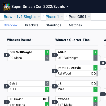
Super Smash Con 2022
/
Events
Brawl - 1v1 Singles
/
Phase 1
/
Pool G501
Overview
Brackets
Standings
Matches
Winners Round 1
Winners Quarter-Final
W
OER
VoltKnight
2
ADHD
2
A
D
O2
Alpha
0
OER
VoltKnight
0
H
IMMRTL
Drevis
0
E
Rel Wood
DQ
Geist
0
p.i.
DQ
B
F
Pies
2
Pies
0
I
TB
Xavier
DQ
swooce
2
C
G
SYF
Mojito
0
SYF
Mojito
0