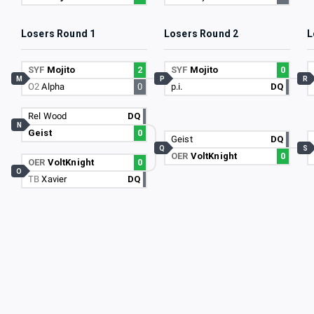
Losers Round 1
Losers Round 2
L
SYF
Mojito
2
SYF
Mojito
0
M
P
R
O2
Alpha
0
p.i.
DQ
Rel Wood
DQ
N
Geist
0
Geist
DQ
Q
S
OER
VoltKnight
0
OER
VoltKnight
0
O
TB
Xavier
DQ