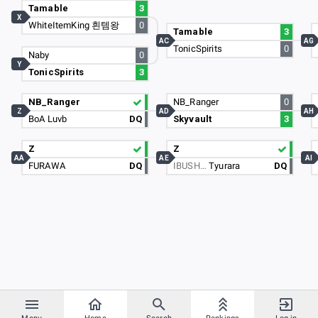
Tamable
3
X
WhiteItemKing 흰템왕
0
Tamable
3
AC
AG
TonicSpirits
0
Naby
0
Y
TonicSpirits
3
NB_Ranger
NB_Ranger
0
Z
AD
AH
BoA Luvb
DQ
Skyvault
3
Z
Z
AA
AE
AI
FURAWA
DQ
IBUSH…
Tyurara
DQ