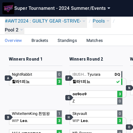
Super Tournament - 2024 Summer
/
Events
#AWT2024 : GUILTY GEAR -STRIVE-
/
Pools
/
Pool 2
Overview
Brackets
Standings
Matches
Winners Round 1
Winners Round 2
W
NightRabbit
0
IBUSH…
Tyurara
DQ
A
F
할라1피뇨
3
할라1피뇨
N
oo9oo9
3
G
Z
0
WhiteItemKing 흰템왕
1
Skyvault
0
B
H
WIP
Leo.
3
WIP
Leo.
3
O