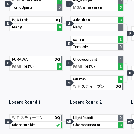
MSA
umaaman
3
NB_Ranger
0
C
I
TonicSpirits
0
MSA
umaaman
3
BoA Luvb
DQ
Adouken
3
D
J
Naby
0
Naby
1
P
saryu
3
K
Tamable
0
FURAWA
DQ
Chocoservant
1
E
L
FAM|
つぼい
0
FAM|
つぼい
3
Q
Gustav
0
M
WIP
スティーブン
DQ
Losers Round 1
Losers Round 2
L
WIP
スティーブン
DQ
NightRabbit
0
W
AB
AF
NightRabbit
Chocoservant
3