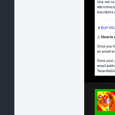
Una vez va
electrónic
inscribirte
#
BUY YOU
⚠️
How to 
Once you ha
an email wi
Once your 
email addr
TenerifeGG