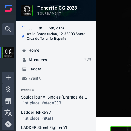
Tenerife GG 2023
TOURNAMENT
Jul 11th — 16th, 2023
Av. la Constitución, 12, 38003 Santa
Cruz de Tenerife, España
Home
Attendees
223
Ladder
Events
EVENTS
Soulcalibur VI Singles (Entrada de visitante)
1st place: Yetede333
Ladder Tekken 7
1st place: PiKaH
LADDER Street Fighter VI