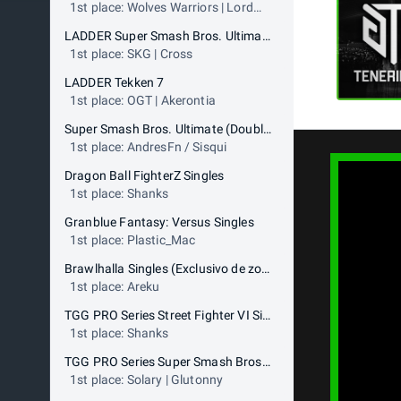
1st place: Wolves Warriors | Lord
Kazama
LADDER Super Smash Bros. Ultimate
1st place: SKG | Cross
LADDER Tekken 7
1st place: OGT | Akerontia
Super Smash Bros. Ultimate (Doubles)
1st place: AndresFn / Sisqui
Dragon Ball FighterZ Singles
1st place: Shanks
Granblue Fantasy: Versus Singles
1st place: Plastic_Mac
Brawlhalla Singles (Exclusivo de zona LAN)
1st place: Areku
TGG PRO Series Street Fighter VI Singles
1st place: Shanks
TGG PRO Series Super Smash Bros. Ultimate Singles
1st place: Solary | Glutonny