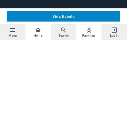
View Events
Menu
Home
Search
Rankings
Log in