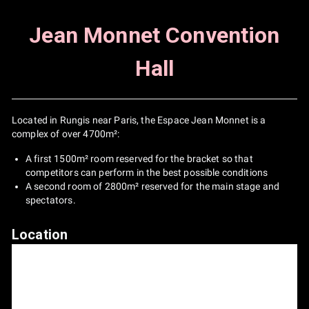
If the game is paused by one of the players during the
match, he/she will lose one stock.
Jean Monnet Convention
Mii players: The player announces his set and presents the
Hall
moveset at the opponent's request. A change of set is
equivalent to a change of character.
Heroes: Choice of language possible if players agree,
otherwise French imposed.
Located in Rungis near Paris, the Espace Jean Monnet is a
complex of over 4700m²:
Breaks: Each player has a maximum 1-minute break
between games. If a player is absent for longer than this,
A first 1500m² room reserved for the bracket so that
he/she must inform the TOs, otherwise he/she will be DQ'd.
competitors can perform in the best possible conditions
A second room of 2800m² reserved for the main stage and
Skins: If a player has an sight problem and a skin could
spectators.
affect his perception of the game, he can ask his opponent
to choose a more visible skin.
Location
quiKplay :
Teams of two players
Only one player from each team plays the match