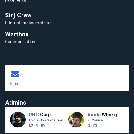
Production
Sinj Crew
Internationales relations
Warthox
Communication
Email
Admins
RNG
Cagt
Asobi
Whörg
Cyrus Gharakhanian
K. Yanice