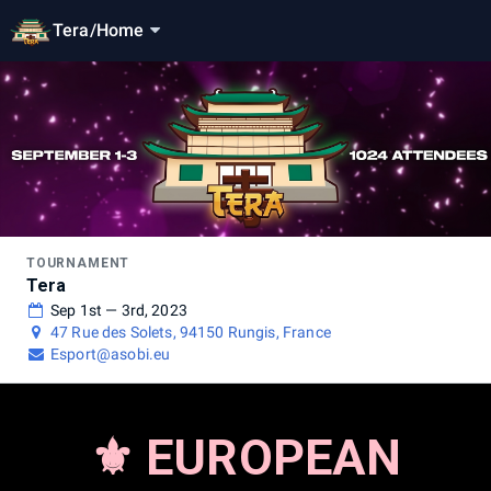
Tera
/
Home
TOURNAMENT
Tera
Sep 1st — 3rd, 2023
47 Rue des Solets, 94150 Rungis, France
Esport@asobi.eu
⚜️ EUROPEAN