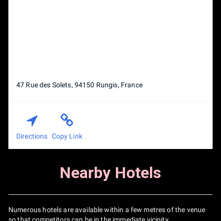
Coaching allowed during the game by the player not
playing the match
Between each game, the losing team may swap players,
but the winning team must keep the same player.
47 Rue des Solets, 94150 Rungis, France
Directions
Copy Link
Nearby Hotels
Numerous hotels are available within a few metres of the venue
so that competitors can be in the immediate vicinity.