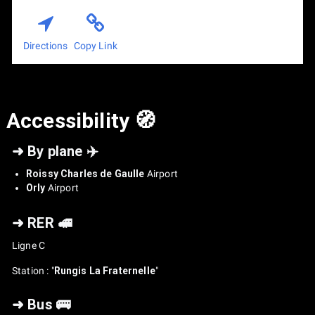
Directions
Copy Link
Accessibility 🧭
➜ By plane ✈️
Roissy Charles de Gaulle
Airport
Orly
Airport
➜ RER 🚅
Ligne C
Station : "
Rungis La Fraternelle
"
➜ Bus 🚌