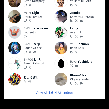
Gavin Dempsey
William BELAID
Small Battlefield
Pokémon Stadium 2
Moist
Light
Zomba
Smashville
Paris Ramirez
Salvatore DeSena
Town & City
Kalos
Yoshi's Story
BMS
crêpe salée
Luugi
Laurent V.
Adam J.
Hollow Bastion
FaZe
Sparg0
26R
Cosmos
Announcement of characters, then RPS to define banning
Edgar Valdez
Brian Kalu
order (3-4-1) The winner of the 1st match bans 3 of the 9
authorized stages, the loser announces the stage.
BKROG
Mr.R
Revo
Yoshidora
Ramin Delshad
Parameters :
Special cases:
Bloom4Eva
じょうぎぶ
Olly Alexander
In the event of a timeout and tied stocks, the player with the
lowest % wins the match. In the event of a perfect tie, a 1-
View All 1,614 Attendees
stock, 3-minute match will be played to decide between the 2
players. In the event of a suicide attack, the winner will be
the one displayed by the game on the results screen.