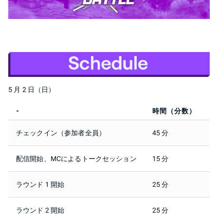
5 月 2 日（日）
-
時間（分数）
チェックイン（参加者全員）
45 分
1
配信開始、MCによるトークセッション
15 分
2
ラウンド 1 開始
25 分
2
ラウンド 2 開始
25 分
2