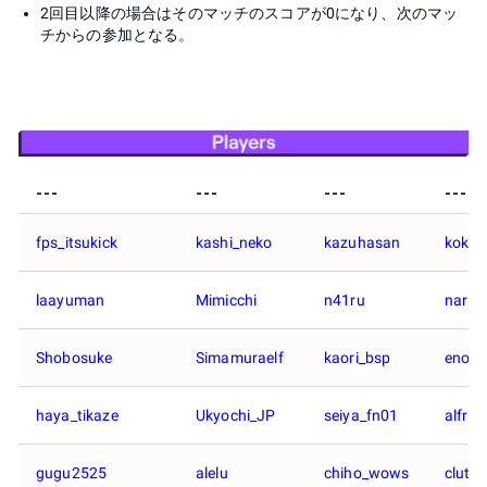
2回目以降の場合はそのマッチのスコアが0になり、次のマッ
チからの参加となる。
---
---
---
---
fps_itsukick
kashi_neko
kazuhasan
kokin
laayuman
Mimicchi
n41ru
narik
Shobosuke
Simamuraelf
kaori_bsp
enoci
haya_tikaze
Ukyochi_JP
seiya_fn01
alfrea
gugu2525
alelu
chiho_wows
clutch