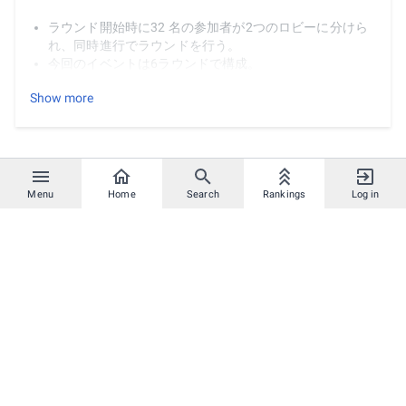
ラウンド開始時に32 名の参加者が2つのロビーに分けら
れ、同時進行でラウンドを行う。
今回のイベントは6ラウンドで構成。
各ラウンドはマッチ4回で構成。
Show more
各マッチの制限時間は4分。
ラウンドごとに各ロビーに振り分ける参加者は運営で決
定。
ラウンドごとに、以下に定めたマップで実施。
マッチ開始時、1つのロビーにハンター4人、ウィッチ12
人で設定。
Menu
Home
Search
Rankings
Log in
（ルールによってはハンターの数が試合中に変動。）
6ラウンドのゲーム内スコアの合計で、高い順に順位を決
定。
同着の場合は、「該当する順位の賞金合計額÷同率人数」
で算出した賞金額を該当者に分配。
例：2位と3位が同スコアだった場合： (5 万円 + 3.5 万
円)÷ 2 名= 4.25 万円/名
それぞれのラウンドのルールは以下。
Round 1
モード：Hide and Seek