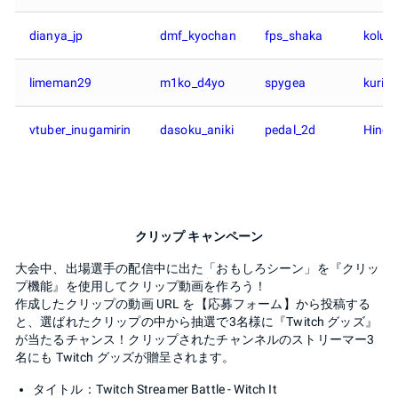
dianya_jp
dmf_kyochan
fps_shaka
kolu_
limeman29
m1ko_d4yo
spygea
kuric
vtuber_inugamirin
dasoku_aniki
pedal_2d
Hinoq
クリップ キャンペーン
大会中、出場選手の配信中に出た「おもしろシーン」を『クリッ
プ機能』を使用してクリップ動画を作ろう！
作成したクリップの動画 URL を【応募フォーム】から投稿する
と、選ばれたクリップの中から抽選で3名様に『Twitch グッズ』
が当たるチャンス！クリップされたチャンネルのストリーマー3
名にも Twitch グッズが贈呈されます。
タイトル：Twitch Streamer Battle - Witch It