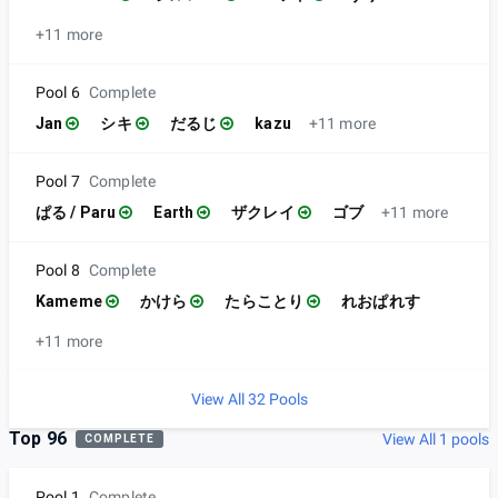
+11 more
Pool 6
Complete
Jan
シキ
だるじ
kazu
+11 more
Pool 7
Complete
ぱる / Paru
Earth
ザクレイ
ゴブ
+11 more
Pool 8
Complete
Kameme
かけら
たらことり
れおぱれす
+11 more
View All 32 Pools
Top 96
View All 1 pools
COMPLETE
Pool 1
Complete