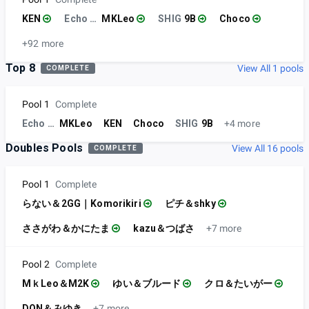
KEN
Echo Fox | MVG
MKLeo
SHIG
9B
Choco
+92 more
Top 8
View All 1 pools
COMPLETE
Pool 1
Complete
Echo Fox | MVG
MKLeo
KEN
Choco
SHIG
9B
+4 more
Doubles Pools
View All 16 pools
COMPLETE
Pool 1
Complete
らない＆2GG｜Komorikiri
ピチ＆shky
ささがわ＆かにたま
kazu＆つばさ
+7 more
Pool 2
Complete
MｋLeo＆M2K
ゆい＆ブルード
クロ＆たいがー
DON＆みゆき
+7 more