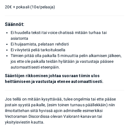
20€ + pokaali (10e/pelaaja)
Säännöt:
Ei huudella teksti tai voice chatissä mitään turhaa tai
asiatonta
Ei huijaamista, pelataan rehdisti
Ei viivytetä peliä tarkoituksella
Tiimien pitää olla paikalla 5 minuuttia pelin alkamisen jälkeen,
jos ette ole paikalla teidän hylätään ja vastustaja pääsee
automaattisesti eteenpäin.
Sääntöjen rikkominen johtaa suoraan tiimin ulos
heittämiseen ja vastustaja etenee automaattisesti.
Jos teillä on mitään kysyttävää, tulee ongelmia tai ette pääse
jostain syystä paikalle, (esim toinen turnaus päällekkäin) niin
ilmoitattehan siitä hyvissä ajoin admineille esimerkiksi
Vectoraman Discordissa olevan Valorant-kanavan tai
yksityisviestin kautta.