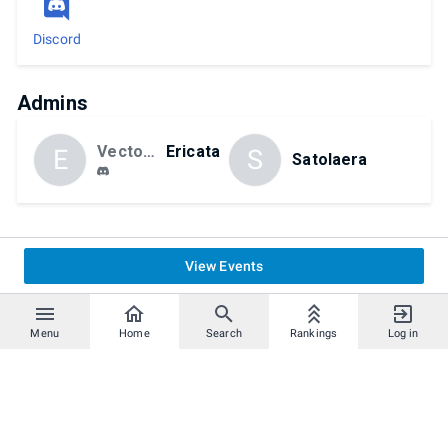
Discord
Admins
Vectorama
Ericata
E
S
Satolaera
View Events
Menu
Home
Search
Rankings
Log in