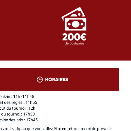
eck-in : 11h -11h45
ef des règles : 11h55
but du tournoi : 12h
 du tournoi : 17h30
mise des prix : 17h45
s voulez dq ou que vous allez être en retard, merci de prévenir