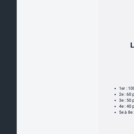
L
1er : 1
2e : 60
3e : 50
4e : 40
5e à 8e