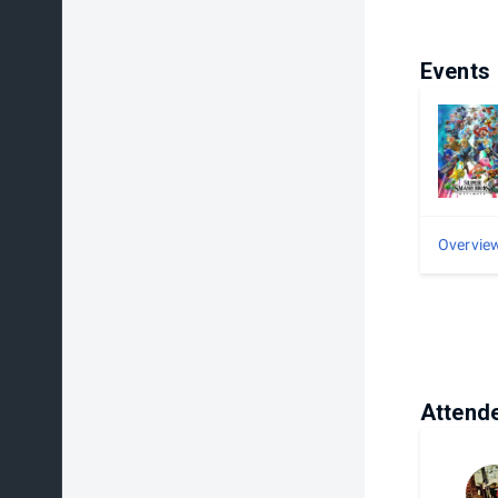
Events
Overvie
Attend