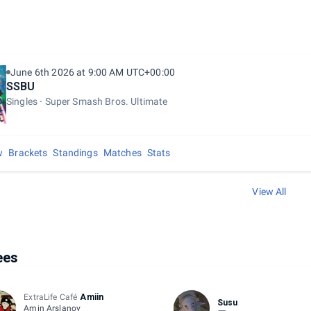
June 6th 2026 at 9:00 AM UTC+00:00
SSBU
Singles
Super Smash Bros. Ultimate
w
Brackets
Standings
Matches
Stats
View All
ees
ExtraLife Café
Amiin
Susu
Amin Arslanov