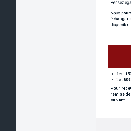
Pensez éga
Nous pourr
échange d'u
disponibles
1er : 15
2e : 50€
Pour recev
remise de
suivant