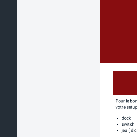
Pour le bo
votre setu
dock
switch
jeu ( dl