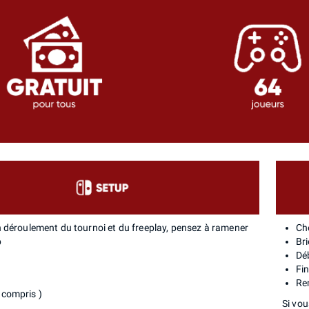
n déroulement du tournoi et du freeplay, pensez à ramener
Ch
p
Bri
Dé
Fin
Re
c compris )
Si vou