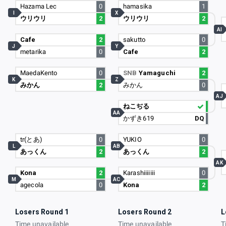
Hazama Lec
0
hamasika
1
I
X
ウリウリ
2
ウリウリ
2
AI
Cafe
2
sakutto
0
J
Y
metarika
0
Cafe
2
MaedaKento
0
SNB
Yamaguchi
2
K
Z
みかん
2
みかん
0
AJ
ねこぢる
AA
かずき619
DQ
tr(とあ)
0
YUKIO
0
L
AB
あっくん
2
あっくん
2
AK
Kona
2
Karashiiiiiii
0
M
AC
agecola
0
Kona
2
Losers Round 1
Losers Round 2
L
Time unavailable
Time unavailable
T