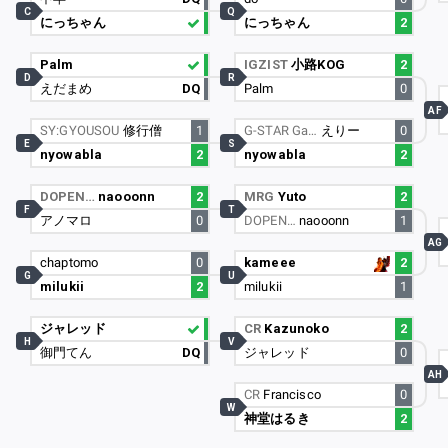
C
Q
にっちゃん
にっちゃん
2
Palm
IGZIST
小路KOG
2
D
R
えだまめ
DQ
Palm
0
AF
SY:GYOUSOU
修行僧
1
G-STAR Ga…
えりー
0
E
S
nyowabla
2
nyowabla
2
DOPEN…
naooonn
2
MRG
Yuto
2
F
T
アノマロ
0
DOPEN…
naooonn
1
AG
chaptomo
0
kameee
2
G
U
milukii
2
milukii
1
ジャレッド
CR
Kazunoko
2
H
V
御門てん
DQ
ジャレッド
0
AH
CR
Francisco
0
W
神堂はるき
2