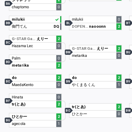
BA
chaptomo
0
milukii
milukii
0
BB
BL
BT
御門てん
DQ
DOPEN…
naooonn
2
G-STAR Ga…
えりー
2
BC
Hazama Lec
0
G-STAR Ga…
えりー
2
BM
BU
metarika
0
Palm
0
BD
metarika
2
do
2
do
2
BE
BN
BV
MaedaKento
0
やくまるくん
1
Hinata
0
BF
tr(とあ)
2
tr(とあ)
2
BO
BW
ひとかー
0
ひとかー
2
BG
agecola
1