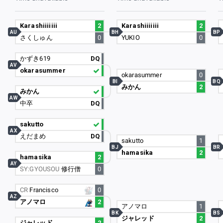
Karashiiiiiii
2
Karashiiiiiii
2
AU
BH
BP
さくしゅん
0
YUKIO
0
かずき619
DQ
AV
okarasummer
okarasummer
0
BI
BQ
みかん
2
みかん
AW
中卒
DQ
sakutto
AX
えだまめ
DQ
sakutto
1
BJ
BR
hamasika
2
hamasika
2
AY
SY:GYOUSOU
修行僧
0
CR
Francisco
0
AZ
アノマロ
2
アノマロ
1
BK
BS
ジャレッド
2
ジャレッド
2