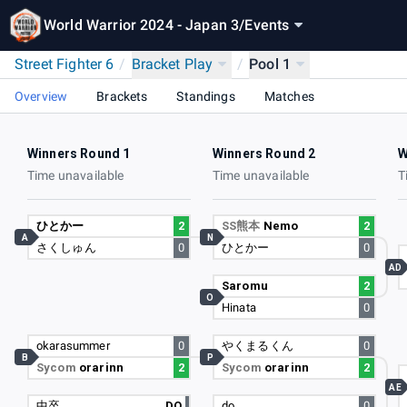
World Warrior 2024 - Japan 3
/
Events
Street Fighter 6
/
Bracket Play
/
Pool 1
Overview
Brackets
Standings
Matches
Winners Round 1
Winners Round 2
W
Time unavailable
Time unavailable
T
ひとかー
2
SS熊本
Nemo
2
A
N
さくしゅん
0
ひとかー
0
AD
Saromu
2
O
Hinata
0
okarasummer
0
やくまるくん
0
B
P
Sycom
orarinn
2
Sycom
orarinn
2
AE
中卒
DQ
do
0