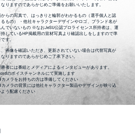
となりますのであらかじめご準備をお願いいたします。
面からの写真で、はっきりと輪郭がわかるもの（選手個人と認
きるもの） ・他社キャラクターデザインやロゴ、ブランド名が
込んでいないもの ※なおJeSU公認プロライセンス所持者は、運
所持しているHP掲載用の宣材写真より確認出しをしますので準
要です。
し、画像を確認いただき、更新されていない場合は代替写真が
となりますのであらかじめご了承下さい。
優勝者には番組とメディアによるインタビューがあります。
scordのボイスチャンネルにて実施します
EBカメラをお持ちの方は準備してください
EBカメラの背景には他社キャラクター製品やデザインが映り込
いよう配慮ください
回