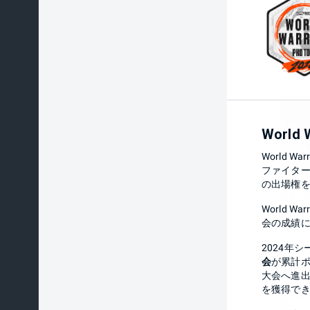
World 
World 
ファイター6
の出場権
World 
会の成績
2024年
会
が累計ポ
大会へ進出
を獲得で