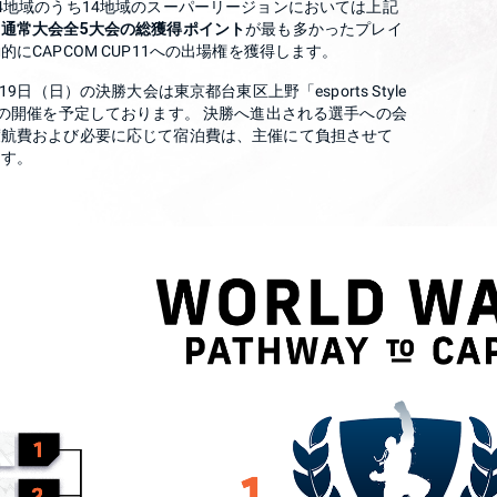
4地域のうち14地域のスーパーリージョンにおいては上記
、
通常大会全5大会の総獲得ポイント
が最も多かったプレイ
的にCAPCOM CUP11への出場権を獲得します。
月19日（日）の決勝大会は東京都台東区上野「esports Style
での開催を予定しております。 決勝へ進出される選手への会
渡航費および必要に応じて宿泊費は、主催にて負担させて
ます。