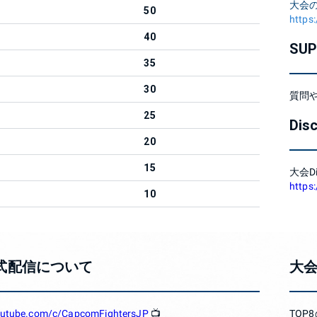
大会
50
https
40
SU
35
30
質問や
25
Dis
20
15
大会D
https
10
式配信について
大
youtube.com/c/CapcomFightersJP
📺
TOP