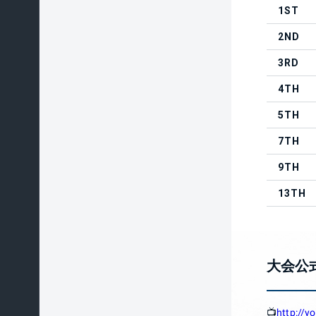
1ST
2ND
3RD
4TH
5TH
7TH
9TH
13TH
大会公
📺
http://