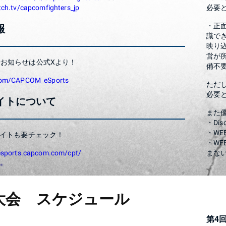
itch.tv/capcomfighters_jp
必要
・正
報
識で
映り
営が
お知らせは公式Xより！
備不
.com/CAPCOM_eSports
ただ
必要
イトについて
また
・Di
・W
サイトも要チェック！
・W
.esports.capcom.com/cpt/
まな
大会 スケジュール
第4