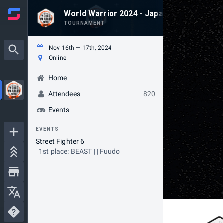
World Warrior 2024 - Japan 4
TOURNAMENT
Nov 16th — 17th, 2024
Online
Home
Attendees
820
Events
EVENTS
Street Fighter 6
1st place: BEAST | | Fuudo