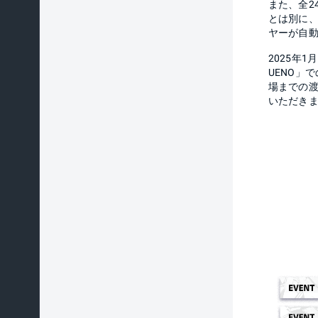
また、全2
とは別に
ヤーが自動
2025年1
UENO」
場までの
いただき