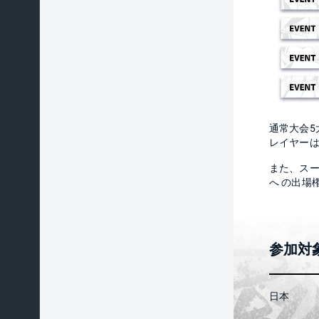
通常大会5
レイヤーは
また、ス
へ の出場
参加対
日本