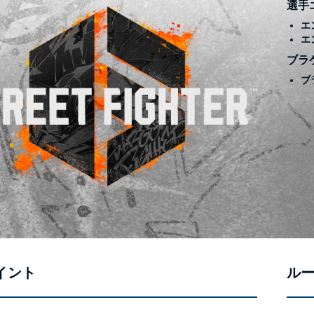
選手
エ
エ
ブラ
ブ
イント
ル