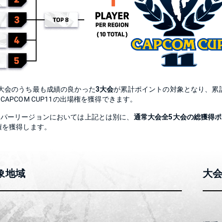
大会のうち最も成績の良かった
3大会
が累計ポイントの対象となり、累
CAPCOM CUP11の出場権を獲得できます。
ーパーリージョンにおいては上記とは別に、
通常大会全5大会の総獲得
権を獲得します。
象地域
大