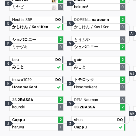
D
T
ミヤビ
0
hakuro6
0
Hestia_35P
DQ
DOPEN…
naooonn
2
E
U
かしけん / Kas1Ken
かしけん / Kas1Ken
0
AI
シェバロニー
2
とうふや
0
F
V
ミナヅキ
0
シェバロニー
2
taru
DQ
gain
2
G
W
みこと
みこと
0
AJ
touwa1029
DQ
トモロック
2
H
X
HosomeKent
HosomeKent
0
3S
2BASSA
2
DFM
Nauman
0
I
Y
kouroki
1
3S
2BASSA
2
AK
Cappu
2
shun
DQ
J
Z
haruyu
1
Cappu