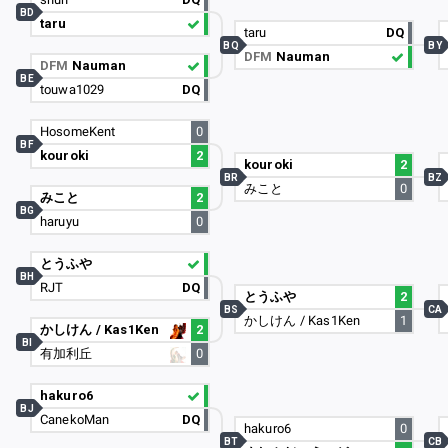
BD
taru
taru
DQ
BQ
BY
DFM
Nauman
DFM
Nauman
BE
touwa1029
DQ
HosomeKent
0
BF
kouroki
2
kouroki
2
BR
BZ
みこと
0
みこと
2
BG
haruyu
0
とうふや
BH
RJT
DQ
とうふや
2
BS
CA
かしけん / Kas1Ken
1
かしけん / Kas1Ken
2
BI
有加利丘
0
hakuro6
BJ
CanekoMan
DQ
hakuro6
0
BT
CB