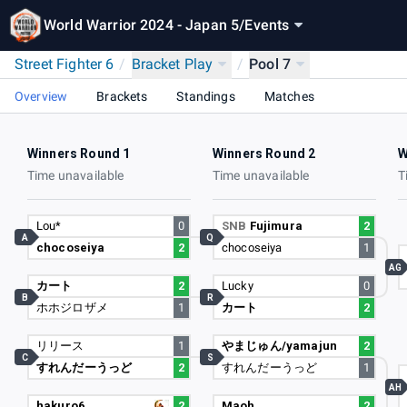
World Warrior 2024 - Japan 5
/
Events
Street Fighter 6
/
Bracket Play
/
Pool 7
Overview
Brackets
Standings
Matches
Winners Round 1
Winners Round 2
W
Time unavailable
Time unavailable
T
Lou*
0
SNB
Fujimura
2
A
Q
chocoseiya
2
chocoseiya
1
AG
カート
2
Lucky
0
B
R
ホホジロザメ
1
カート
2
リリース
1
やまじゅん/yamajun
2
C
S
すれんだーうっど
2
すれんだーうっど
1
AH
hakuro6
2
Maoh
2