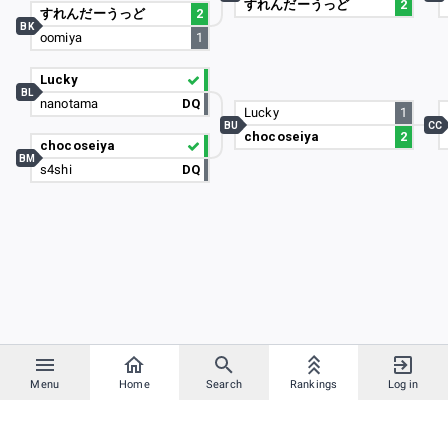
すれんだーうっど
2
すれんだーうっど
2
BK
oomiya
1
Lucky
BL
nanotama
DQ
Lucky
1
BU
CC
chocoseiya
2
chocoseiya
BM
s4shi
DQ
Menu
Home
Search
Rankings
Log in