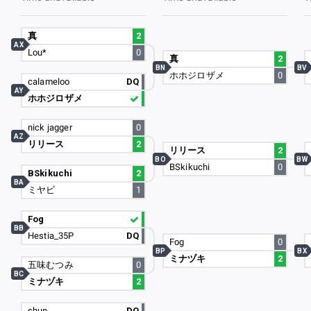
真
2
AX
Lou*
0
真
2
BN
BV
ホホジロザメ
0
calameloo
DQ
AY
ホホジロザメ
nick jagger
0
AZ
リリース
2
リリース
2
BO
BW
BSkikuchi
0
BSkikuchi
2
BA
ミヤビ
1
Fog
BB
Hestia_35P
DQ
Fog
0
BP
BX
ミナヅキ
2
五味むつみ
0
BC
ミナヅキ
2
shun
DQ