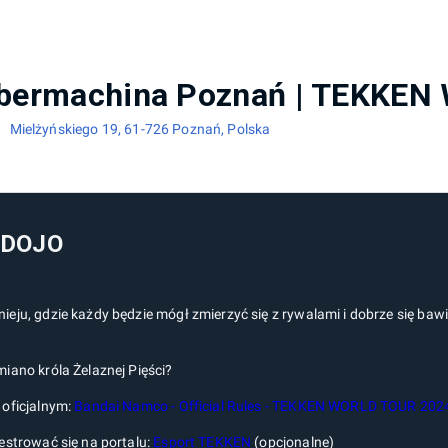
Mielżyńskiego 19, 61-726 Poznań, Polska
 DOJO
ieju, gdzie każdy będzie mógł zmierzyć się z rywalami i dobrze się ba
iano króla Żelaznej Pięści?
 oficjalnym:
Bandai Namco - Official Rules - TEKKEN WORLD TOUR 202
estrować się na portalu:
Esport TEKKEN
(opcjonalne)