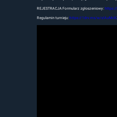
REJESTRACJA Formularz zgłoszeniowy:
https:
Regulamin turnieju:
https://1drv.ms/w/s!AuMc