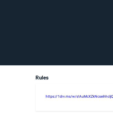
Rules
https://1drv.ms/w/s!AuMcXZkNcseihhclj