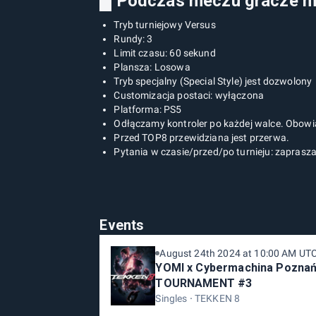
█ Podczas meczu gracze mu
Tryb turniejowy Versus
Rundy: 3
Limit czasu: 60 sekund
Plansza: Losowa
Tryb specjalny (Special Style) jest dozwolony
Customizacja postaci: wyłączona
Platforma: PS5
Odłączamy kontroler po każdej walce. Obowią
Przed TOP8 przewidziana jest przerwa.
Pytania w czasie/przed/po turnieju: zaprasz
Events
August 24th 2024 at 10:00 AM UT
YOMI x Cybermachina Poznań
TOURNAMENT #3
Singles
TEKKEN 8