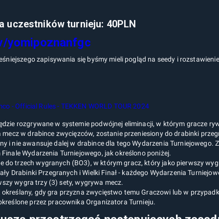
a uczestników turnieju: 40PLN
tv/yomipoznanfgc
śniejszego zapisywania się byśmy mieli pogląd na seedy i rozstawien
co - Official Rules - TEKKEN WORLD TOUR 2024
ędzie rozgrywane w systemie podwójnej eliminacji, w którym gracze r
a mecz w drabince zwycięzców, zostanie przeniesiony do drabinki przeg
y i nie awansuje dalej w drabince dla tego Wydarzenia Turniejowego.
Finale Wydarzenia Turniejowego, jak określono poniżej.
 do trzech wygranych (BO3), w którym gracz, który jako pierwszy wyg
nały Drabinki Przegranych i Wielki Finał - każdego Wydarzenia Turniej
erwszy wygra trzy (3) sety, wygrywa mecz.
 określany, gdy gra przyzna zwycięstwo temu Graczowi lub w przypad
określone przez pracownika Organizatora Turnieju.