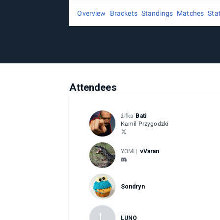
Overview
Brackets
Standings
Matches
Sta
Attendees
ź-fka
Bati
Kamil Przygodzki
YOMI |
vVaran
Sondryn
L
LUNO