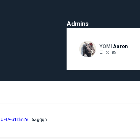
Admins
YOMI
Aaron
QUFIA-u1zlm?e=
6Zgqqn