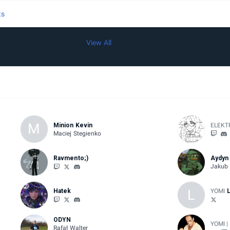
ts
View All
M
Minion Kevin
ELEKT
Maciej Stegienko
Ravmento;)
Aydyn
Jakub
L
Hatek
YOMI
ODYN
YOMI |
Rafał Walter