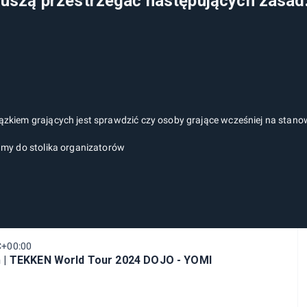
szą przestrzegać następujących zasad
zkiem grających jest sprawdzić czy osoby grające wcześniej na stanow
amy do stolika organizatorów
C+00:00
 | TEKKEN World Tour 2024 DOJO - YOMI