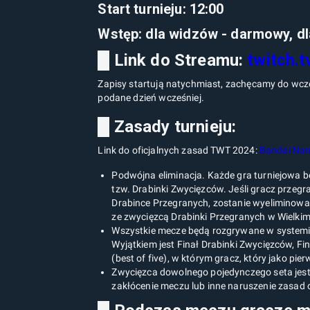
Start turnieju: 12:00
Wstęp: dla widzów - darmowy, dl
█ Link do Streamu:
twitch.
Zapisy startują natychmiast, zachęcamy do wcze
podane dzień wcześniej.
█ Zasady turnieju:
Link do oficjalnych zasad TWT 2024:
Bandai Nam
Podwójna eliminacja. Każde gra turniejowa b
tzw. Drabinki Zwycięzców. Jeśli gracz przegr
Drabince Przegranych, zostanie wyeliminowan
ze zwycięzcą Drabinki Przegranych w Wielkim 
Wszystkie mecze będą rozgrywane w systemie
Wyjątkiem jest Finał Drabinki Zwycięzców, Fi
(best of five), w którym gracz, który jako pi
Zwycięzca dowolnego pojedynczego seta jest
zakłócenie meczu lub inne naruszenie zasad 