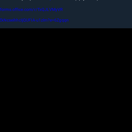
//forms.office.com/r/TxQJLVMyVR
XZkNcseihhcIjQUFIA-u1zlm?e=6Zgqqn