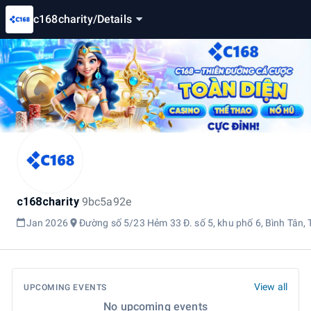
c168charity
/
Details
c168charity
9bc5a92e
Jan 2026
Đường số 5/23 Hẻm 33 Đ. số 5, khu phố 6, Bình Tân,
View all
UPCOMING EVENTS
No upcoming events