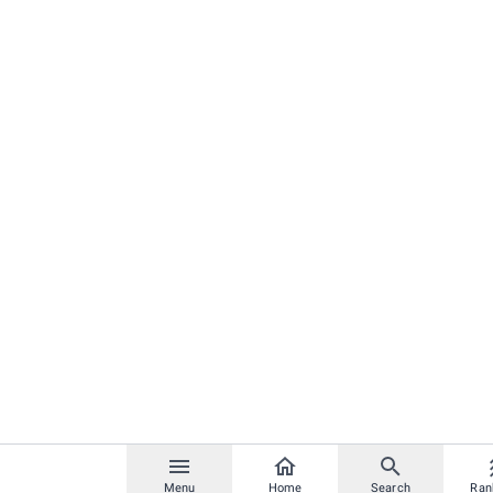
Menu
Home
Search
Ran