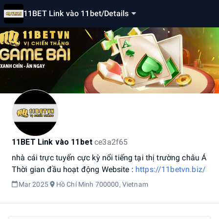
11BET Link vào 11bet
/
Details
11BET Link vào 11bet
ce3a2f65
nhà
cái
trực
tuyến
cực
kỳ
nổi
tiếng
tại
thị
trường
châu
Á
Thời
gian
đầu
hoạt
động
Website
:
https://11betvn.biz/
Mar 2025
Hồ Chí Minh 700000, Vietnam