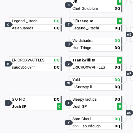
JK
0
S
Chef Goldblum
DQ
Legend-_-itachi
DQ
El'Dracque
0
G
T
AsianJaredz
DQ
Legend-_-itachi
DQ
AE
Vividshades
DQ
U
Hun
Tringe
DQ
ERICROXWAFFLES
DQ
Trankwillity
0
H
V
saucyboi6911
DQ
ERICROXWAFFLES
DQ
AF
Yuki
DQ
W
Il Snowyy lI
DQ
S O N O
DQ
SleepyTactics
DQ
I
X
JoshSP
0
JoshSP
0
AG
Sam Ghoul
DQ
Y
doh…
sourdough
DQ