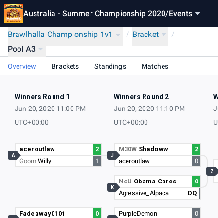
Australia - Summer Championship 2020
/
Events
Brawlhalla Championship 1v1
/
Bracket
/
Pool A3
Overview
Brackets
Standings
Matches
Winners Round 1
Winners Round 2
W
Jun 20, 2020 11:00 PM
Jun 20, 2020 11:10 PM
J
UTC+00:00
UTC+00:00
U
aceroutlaw
2
M30W
Shadoww
2
A
J
Goom
Willy
1
aceroutlaw
0
Z
NoU
Obama Cares
0
K
Agressive_Alpaca
DQ
Fadeaway0101
0
PurpleDemon
0