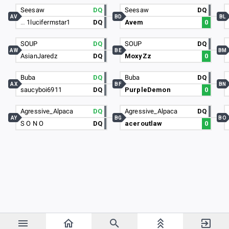
Seesaw
DQ
Seesaw
DQ
AV
BD
BL
…
1lucifermstar1
DQ
Avem
0
SOUP
DQ
SOUP
DQ
AW
BE
BM
AsianJaredz
DQ
MoxyZz
0
Buba
DQ
Buba
DQ
AX
BF
BN
saucyboi6911
DQ
PurpleDemon
0
Agressive_Alpaca
DQ
Agressive_Alpaca
DQ
AY
BG
BO
S O N O
DQ
aceroutlaw
0