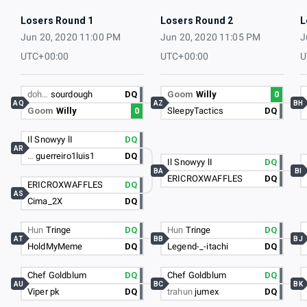
Losers Round 1
Losers Round 2
L
Jun 20, 2020 11:00 PM
Jun 20, 2020 11:05 PM
J
UTC+00:00
UTC+00:00
U
doh…
sourdough
DQ
Goom
Willy
0
AQ
AZ
BH
Goom
Willy
0
SleepyTactics
DQ
Il Snowyy lI
DQ
AR
…
guerreiro1luis1
DQ
Il Snowyy lI
DQ
BA
BI
ERICROXWAFFLES
DQ
ERICROXWAFFLES
DQ
AS
Cima_2X
DQ
Hun
Tringe
DQ
Hun
Tringe
DQ
AT
BB
BJ
HoldMyMeme
DQ
Legend-_-itachi
DQ
Chef Goldblum
DQ
Chef Goldblum
DQ
AU
BC
BK
Viper pk
DQ
trahun
jumex
DQ