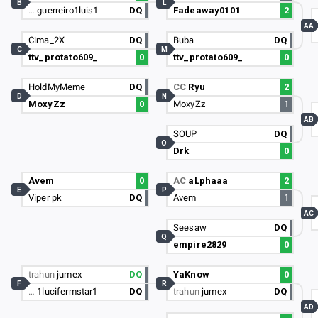
B
L
…
guerreiro1luis1
DQ
Fadeaway0101
2
AA
Cima_2X
DQ
Buba
DQ
C
M
ttv_protato609_
0
ttv_protato609_
0
HoldMyMeme
DQ
CC
Ryu
2
D
N
MoxyZz
0
MoxyZz
1
AB
SOUP
DQ
O
Drk
0
Avem
0
AC
aLphaaa
2
E
P
Viper pk
DQ
Avem
1
AC
Seesaw
DQ
Q
empire2829
0
trahun
jumex
DQ
YaKnow
0
F
R
…
1lucifermstar1
DQ
trahun
jumex
DQ
AD