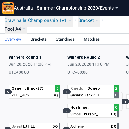
Australia - Summer Championship 2020
/
Events
Brawlhalla Championship 1v1
/
Bracket
/
Pool A4
Overview
Brackets
Standings
Matches
Winners Round 1
Winners Round 2
W
Jun 20, 2020 11:00 PM
Jun 20, 2020 11:10 PM
J
UTC+00:00
UTC+00:00
U
GenericBlack270
0
Kingdom
Doggo
2
A
I
YEET_ACS
DQ
GenericBlack270
0
Y
Noahnaut
0
J
Simps
Thurstxn_
DQ
Sweat
LJTILL
DQ
Alchemy
DQ