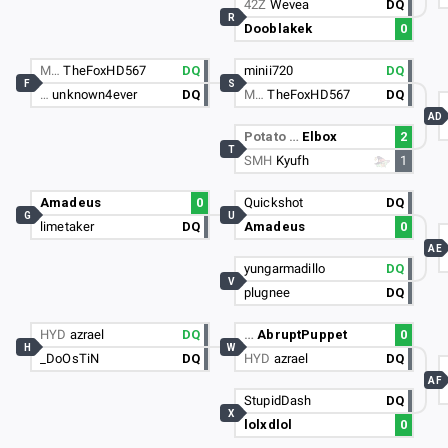
42Z
Wevea
DQ
R
Dooblakek
0
M…
TheFoxHD567
DQ
minii720
DQ
F
S
…
unknown4ever
DQ
M…
TheFoxHD567
DQ
AD
Potato …
Elbox
2
T
SMH
Kyufh
1
Amadeus
0
Quickshot
DQ
G
U
limetaker
DQ
Amadeus
0
AE
yungarmadillo
DQ
V
plugnee
DQ
HYD
azrael
DQ
…
AbruptPuppet
0
H
W
_DoOsTiN
DQ
HYD
azrael
DQ
AF
StupidDash
DQ
X
lolxdlol
0