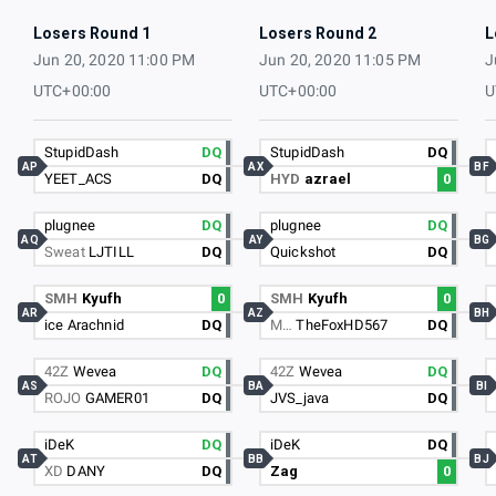
Losers Round 1
Losers Round 2
L
Jun 20, 2020 11:00 PM
Jun 20, 2020 11:05 PM
J
UTC+00:00
UTC+00:00
U
StupidDash
DQ
StupidDash
DQ
AP
AX
BF
YEET_ACS
DQ
HYD
azrael
0
plugnee
DQ
plugnee
DQ
AQ
AY
BG
Sweat
LJTILL
DQ
Quickshot
DQ
SMH
Kyufh
0
SMH
Kyufh
0
AR
AZ
BH
ice Arachnid
DQ
M…
TheFoxHD567
DQ
42Z
Wevea
DQ
42Z
Wevea
DQ
AS
BA
BI
ROJO
GAMER01
DQ
JVS_java
DQ
iDeK
DQ
iDeK
DQ
AT
BB
BJ
XD
DANY
DQ
Zag
0