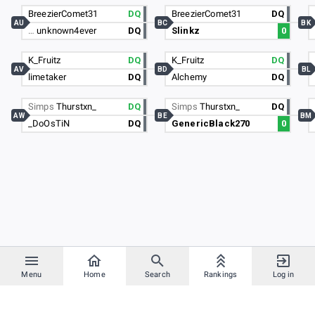
BreezierComet31
DQ
BreezierComet31
DQ
AU
BC
BK
…
unknown4ever
DQ
Slinkz
0
K_Fruitz
DQ
K_Fruitz
DQ
AV
BD
BL
limetaker
DQ
Alchemy
DQ
Simps
Thurstxn_
DQ
Simps
Thurstxn_
DQ
AW
BE
BM
_DoOsTiN
DQ
GenericBlack270
0
Menu
Home
Search
Rankings
Log in