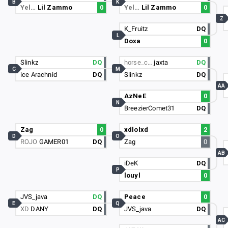
B
K
Yel…
Lil Zammo
0
Yel…
Lil Zammo
0
Z
K_Fruitz
DQ
L
Doxa
0
Slinkz
DQ
horse_c…
jaxta
DQ
C
M
ice Arachnid
DQ
Slinkz
DQ
AA
AzNeE
0
N
BreezierComet31
DQ
Zag
0
xdlolxd
2
D
O
ROJO
GAMER01
DQ
Zag
0
AB
iDeK
DQ
P
louyl
0
JVS_java
DQ
Peace
0
E
Q
XD
DANY
DQ
JVS_java
DQ
AC