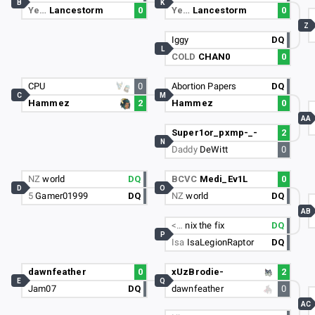
B
K
Ye…
Lancestorm
0
Ye…
Lancestorm
0
Z
Iggy
DQ
L
COLD
CHAN0
0
CPU
0
Abortion Papers
DQ
C
M
Hammez
2
Hammez
0
AA
Super1or_pxmp-_-
2
N
Daddy
DeWitt
0
NZ
world
DQ
BCVC
Medi_Ev1L
0
D
O
5
Gamer01999
DQ
NZ
world
DQ
AB
<…
nix the fix
DQ
P
Isa
IsaLegionRaptor
DQ
dawnfeather
0
xUzBrodie-
2
E
Q
Jam07
DQ
dawnfeather
0
AC