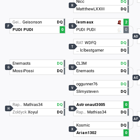
Nicc
DQ
R
MattthewLXXIII
DQ
Gei…
Geisonson
DQ
lesmaux
2
F
S
PUDI PUDI
0
PUDI PUDI
0
AD
RAT
WDFQ
DQ
T
…
lclbestgamer
DQ
Enemaots
DQ
CL3M
DQ
G
U
MossiPossi
DQ
Enemaots
DQ
AE
oggunner76
DQ
V
Slimysteven
DQ
Rap…
Mathias34
DQ
Astronaut3005
0
H
W
Zoldyck
Xoyul
DQ
Rap…
Mathias34
DQ
AF
Kosmic
DQ
X
Arian1302
0