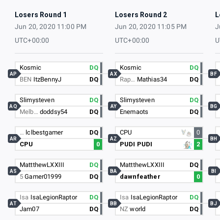
Losers Round 1
Losers Round 2
L
Jun 20, 2020 11:00 PM
Jun 20, 2020 11:05 PM
J
UTC+00:00
UTC+00:00
U
Kosmic
DQ
Kosmic
DQ
AP
AX
BF
BEN
ItzBennyJ
DQ
Rap…
Mathias34
DQ
Slimysteven
DQ
Slimysteven
DQ
AQ
AY
BG
Melb…
doddsy54
DQ
Enemaots
DQ
…
lclbestgamer
DQ
CPU
0
AR
AZ
BH
CPU
0
PUDI PUDI
2
MattthewLXXIII
DQ
MattthewLXXIII
DQ
AS
BA
BI
5
Gamer01999
DQ
dawnfeather
0
Isa
IsaLegionRaptor
DQ
Isa
IsaLegionRaptor
DQ
AT
BB
BJ
Jam07
DQ
NZ
world
DQ