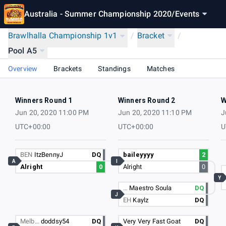
Australia - Summer Championship 2020
/
Events
Brawlhalla Championship 1v1
/
Bracket
/
Pool A5
Overview
Brackets
Standings
Matches
Winners Round 1
Winners Round 2
W
Jun 20, 2020 11:00 PM
Jun 20, 2020 11:10 PM
J
UTC+00:00
UTC+00:00
U
BEN
ItzBennyJ
DQ
baileyyyy
2
A
I
Alright
0
Alright
0
Y
…
Maestro Soula
DQ
J
EH
Kaylz
DQ
Melb…
doddsy54
DQ
Very Very Fast Goat
DQ