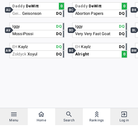
Daddy
DeWitt
0
Daddy
DeWitt
0
AU
BC
BK
Gei…
Geisonson
DQ
Abortion Papers
DQ
Iggy
DQ
Iggy
DQ
AV
BD
BL
MossiPossi
DQ
Very Very Fast Goat
DQ
EH
Kaylz
DQ
EH
Kaylz
DQ
AW
BE
BM
Zoldyck
Xoyul
DQ
Alright
0
Menu
Home
Search
Rankings
Log in